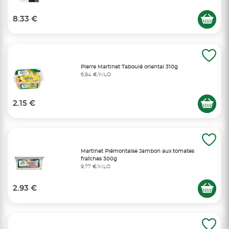
8.33 €
Pierre Martinet Taboulé oriental 310g
6,94 €/KILO
2.15 €
Martinet Piémontaise Jambon aux tomates
fraîches 300g
9,77 €/KILO
2.93 €