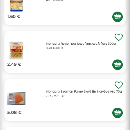
4,57 €/KILO
1.60 €
Monoprix Ravioli pur bœuf aux œufs frais 300g
8,30 €/KILO
2.49 €
Monoprix Saumon Fumé élevé En Norvège Asc 70g
72,57 €/KILO
5.08 €