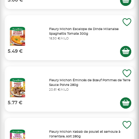
5.00 €
Fleury Michon Escalope de Dinde Milanaise
Spaghettis Tomate 300g
18,30 €/KILO
5.49 €
Fleury Michon Émincés de Bœuf Pommes de Terre
Sauce Poivre 280g
20,61 €/KILO
5.77 €
Fleury Michon Kebab de poulet et semoule à
l'orientale, soit 280g