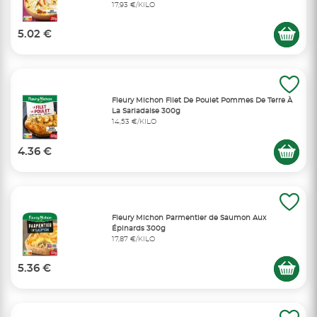
17,93 €/KILO
5.02 €
Fleury Michon Filet De Poulet Pommes De Terre À
La Sarladaise 300g
14,53 €/KILO
4.36 €
Fleury Michon Parmentier de Saumon Aux
Épinards 300g
17,87 €/KILO
5.36 €