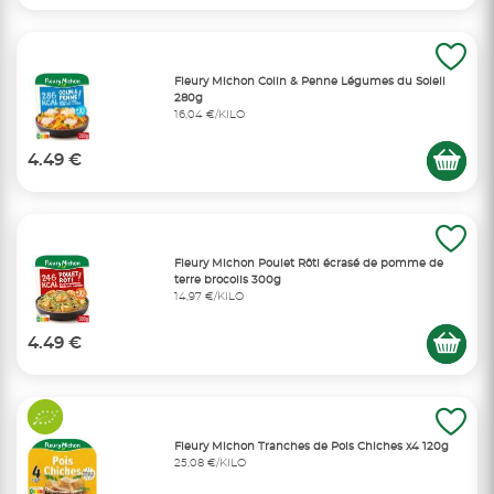
Fleury Michon Colin & Penne Légumes du Soleil
280g
16,04 €/KILO
4.49 €
Fleury Michon Poulet Rôti écrasé de pomme de
terre brocolis 300g
14,97 €/KILO
4.49 €
Fleury Michon Tranches de Pois Chiches x4 120g
25,08 €/KILO