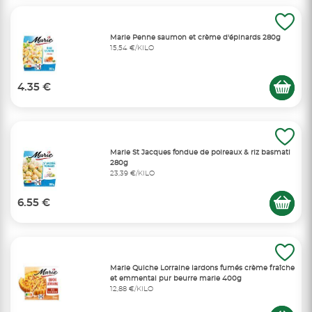
Marie Penne saumon et crème d'épinards 280g
15,54 €/KILO
4.35 €
Marie St Jacques fondue de poireaux & riz basmati
280g
23,39 €/KILO
6.55 €
Marie Quiche Lorraine lardons fumés crème fraîche
et emmental pur beurre marie 400g
12,88 €/KILO