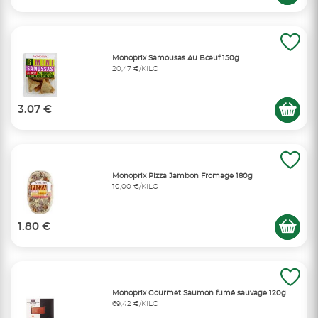
Monoprix Samousas Au Bœuf 150g
20,47 €/KILO
3.07 €
Monoprix Pizza Jambon Fromage 180g
10,00 €/KILO
1.80 €
Monoprix Gourmet Saumon fumé sauvage 120g
69,42 €/KILO