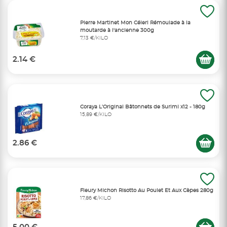
Pierre Martinet Mon Céleri Rémoulade à la
moutarde à l'ancienne 300g
7,13 €/KILO
2.14 €
Coraya L’Original Bâtonnets de Surimi x12 - 180g
15,89 €/KILO
2.86 €
Fleury Michon Risotto Au Poulet Et Aux Cèpes 280g
17,86 €/KILO