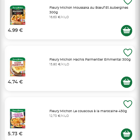
Fleury Michon Moussaka Au Bœuf Et Aubergines
300g
16,63 €/KILO
4.99 €
Fleury Michon Hachis Parmentier Emmental 300g
15,80 €/KILO
4.74 €
Fleury Michon Le couscous à la marocaine 450g
12,73 €/KILO
5.73 €