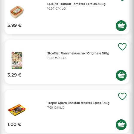
Qualité Traiteur Tomates Farcies 300g
19,97 €/KILO
5.99 €
Stoeffler Flammekueche l'Originale 190g
17,32 €/KILO
3.29 €
Tropic Apéro Cocktail d'olives Epicé 130g
7,69 €/KILO
1.00 €