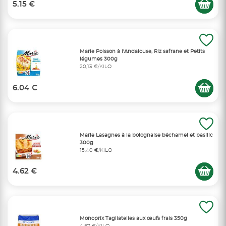
5.15 €
Marie Poisson à l'Andalouse, Riz safrane et Petits
légumes 300g
20,13 €/KILO
6.04 €
Marie Lasagnes à la bolognaise béchamel et basilic
300g
15,40 €/KILO
4.62 €
Monoprix Tagliatelles aux œufs frais 350g