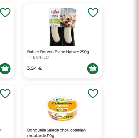
Bahier Boudin Blanc Nature 250g
14,16 €/KILO
3.54 €
s
Bonduelle Salade chou coleslaw
moutarde 110g