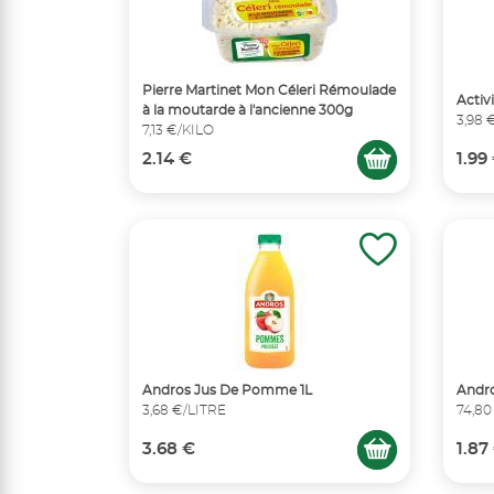
Pierre Martinet Mon Céleri Rémoulade
Activ
à la moutarde à l'ancienne 300g
3,98 
7,13 €/KILO
2.14 €
1.99
Andros Jus De Pomme 1L
Andro
3,68 €/LITRE
74,80
3.68 €
1.87