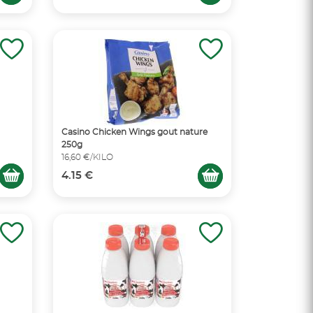
Casino Chicken Wings gout nature
250g
16,60 €/KILO
4.15 €