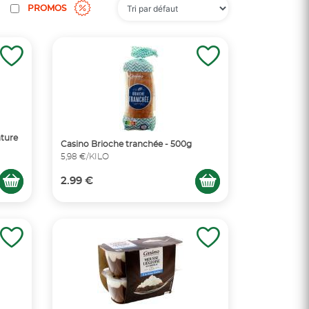
PROMOS
ature
Casino Brioche tranchée - 500g
5,98 €/KILO
2.99 €