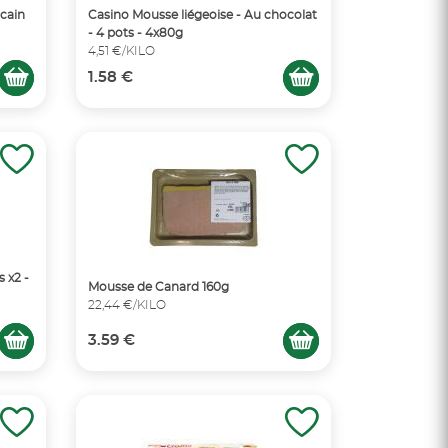
cain
Casino Mousse liégeoise - Au chocolat
- 4 pots - 4x80g
4,51 €/KILO
1.58 €
 x2 -
Mousse de Canard 160g
22,44 €/KILO
3.59 €