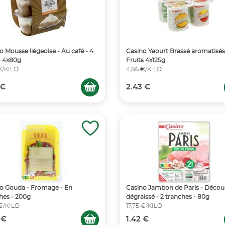
o Mousse liégeoise - Au café - 4
Casino Yaourt Brassé aromatisés
- 4x80g
Fruits 4x125g
€/KILO
4,86 €/KILO
 €
2.43 €
o Gouda - Fromage - En
Casino Jambon de Paris - Déco
hes - 200g
dégraissé - 2 tranches - 80g
 €/KILO
17,75 €/KILO
 €
1.42 €