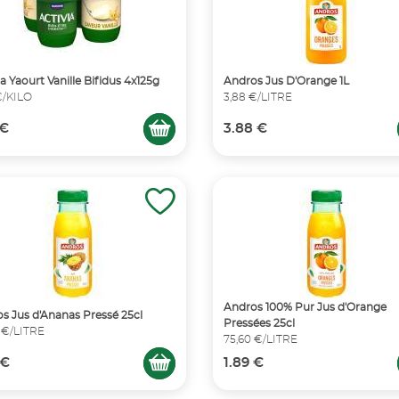
ia Yaourt Vanille Bifidus 4x125g
Andros Jus D'Orange 1L
€/KILO
3,88 €/LITRE
 €
3.88 €
Andros 100% Pur Jus d'Orange
s Jus d'Ananas Pressé 25cl
Pressées 25cl
 €/LITRE
75,60 €/LITRE
 €
1.89 €