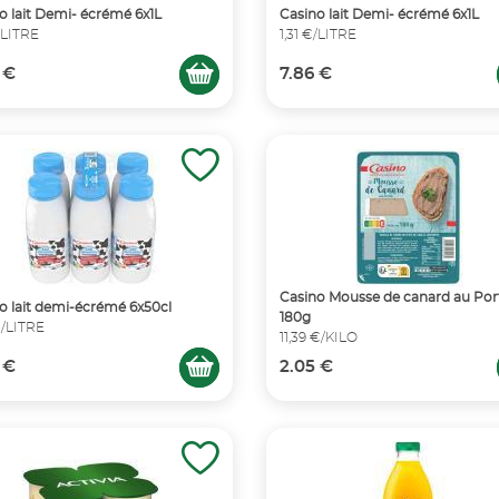
o lait Demi- écrémé 6x1L
Casino lait Demi- écrémé 6x1L
€/LITRE
1,31 €/LITRE
 €
7.86 €
Casino Mousse de canard au Por
o lait demi-écrémé 6x50cl
180g
€/LITRE
11,39 €/KILO
 €
2.05 €