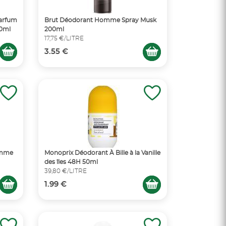
Parfum
Brut Déodorant Homme Spray Musk
50ml
200ml
17,75 €/LITRE
3.55 €
omme
Monoprix Déodorant À Bille à la Vanille
des îles 48H 50ml
39,80 €/LITRE
1.99 €