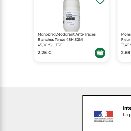
Monoprix Déodorant Anti-Traces
Mons
Blanches Tenue 48H 50Ml
Fleur
45,00 €/LITRE
13,45
2.25 €
2.69
Int
La p