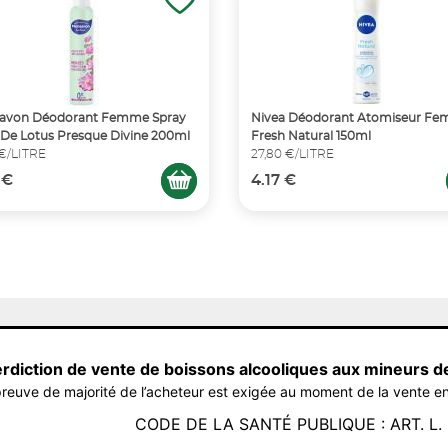
avon Déodorant Femme Spray
Nivea Déodorant Atomiseur F
 De Lotus Presque Divine 200ml
Fresh Natural 150ml
 €/LITRE
27,80 €/LITRE
 €
4.17 €
erdiction de vente de boissons alcooliques aux mineurs d
reuve de majorité de l’acheteur est exigée au moment de la vente en
CODE DE LA SANTÉ PUBLIQUE : ART. L. 3