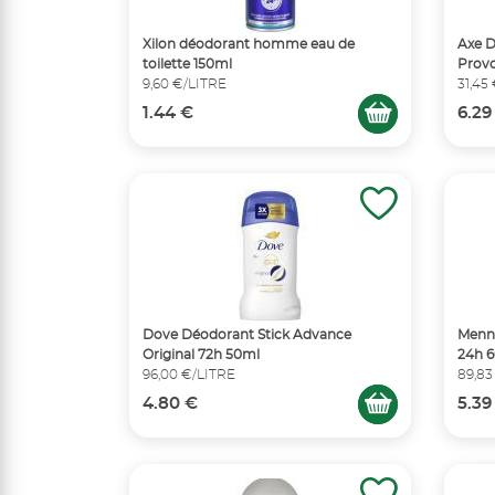
Xilon déodorant homme eau de
Axe 
toilette 150ml
Prov
9,60 €/LITRE
31,45
1.44 €
6.29
Dove Déodorant Stick Advance
Menn
Original 72h 50ml
24h 
96,00 €/LITRE
89,83
4.80 €
5.39