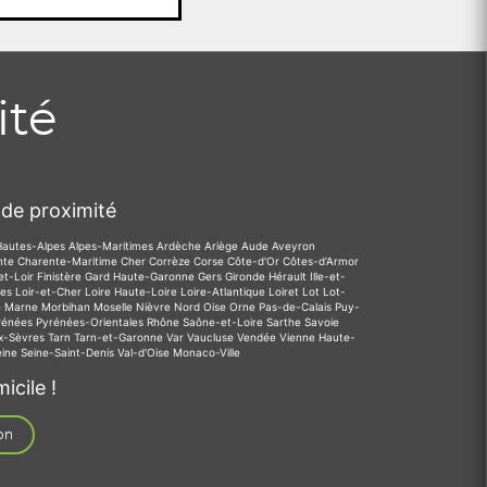
ité
de proximité
Hautes-Alpes
Alpes-Maritimes
Ardèche
Ariège
Aude
Aveyron
nte
Charente-Maritime
Cher
Corrèze
Corse
Côte-d'Or
Côtes-d'Armor
et-Loir
Finistère
Gard
Haute-Garonne
Gers
Gironde
Hérault
Ille-et-
des
Loir-et-Cher
Loire
Haute-Loire
Loire-Atlantique
Loiret
Lot
Lot-
e
Marne
Morbihan
Moselle
Nièvre
Nord
Oise
Orne
Pas-de-Calais
Puy-
rénées
Pyrénées-Orientales
Rhône
Saône-et-Loire
Sarthe
Savoie
x-Sèvres
Tarn
Tarn-et-Garonne
Var
Vaucluse
Vendée
Vienne
Haute-
eine
Seine-Saint-Denis
Val-d'Oise
Monaco-Ville
icile !
on