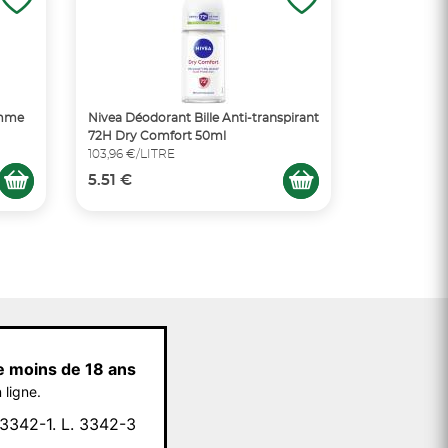
emme
Nivea Déodorant Bille Anti-transpirant
72H Dry Comfort 50ml
103,96 €/LITRE
5.51 €
e moins de 18 ans
 ligne.
342-1. L. 3342-3