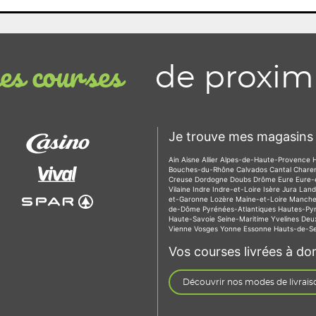
de proxim
s courses
Je trouve mes magasins 
Ain
Aisne
Allier
Alpes-de-Haute-Provence
Bouches-du-Rhône
Calvados
Cantal
Chare
Creuse
Dordogne
Doubs
Drôme
Eure
Eure-
Vilaine
Indre
Indre-et-Loire
Isère
Jura
Lan
et-Garonne
Lozère
Maine-et-Loire
Manch
de-Dôme
Pyrénées-Atlantiques
Hautes-Py
Haute-Savoie
Seine-Maritime
Yvelines
Deu
Vienne
Vosges
Yonne
Essonne
Hauts-de-S
Vos courses livrées à dom
Découvrir nos modes de livrais