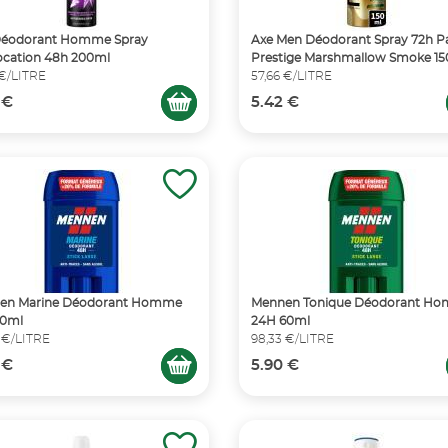
Déodorant Homme Spray
Axe Men Déodorant Spray 72h 
ocation 48h 200ml
Prestige Marshmallow Smoke 1
 €/LITRE
57,66 €/LITRE
 €
5.42 €
en Marine Déodorant Homme
Mennen Tonique Déodorant H
60ml
24H 60ml
 €/LITRE
98,33 €/LITRE
 €
5.90 €