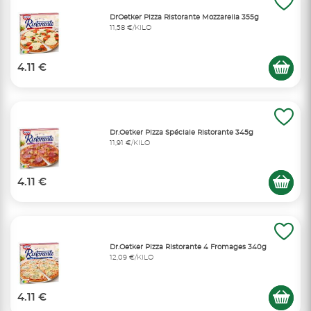
DrOetker Pizza Ristorante Mozzarella 355g
11,58 €/KILO
4.11 €
Dr.Oetker Pizza Spéciale Ristorante 345g
11,91 €/KILO
4.11 €
Dr.Oetker Pizza Ristorante 4 Fromages 340g
12,09 €/KILO
4.11 €