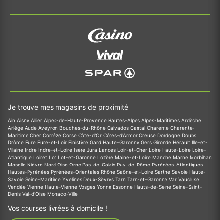
Je trouve mes magasins de proximité
Ain
Aisne
Allier
Alpes-de-Haute-Provence
Hautes-Alpes
Alpes-Maritimes
Ardèche
Ariège
Aude
Aveyron
Bouches-du-Rhône
Calvados
Cantal
Charente
Charente-
Maritime
Cher
Corrèze
Corse
Côte-d'Or
Côtes-d'Armor
Creuse
Dordogne
Doubs
Drôme
Eure
Eure-et-Loir
Finistère
Gard
Haute-Garonne
Gers
Gironde
Hérault
Ille-et-
Vilaine
Indre
Indre-et-Loire
Isère
Jura
Landes
Loir-et-Cher
Loire
Haute-Loire
Loire-
Atlantique
Loiret
Lot
Lot-et-Garonne
Lozère
Maine-et-Loire
Manche
Marne
Morbihan
Moselle
Nièvre
Nord
Oise
Orne
Pas-de-Calais
Puy-de-Dôme
Pyrénées-Atlantiques
Hautes-Pyrénées
Pyrénées-Orientales
Rhône
Saône-et-Loire
Sarthe
Savoie
Haute-
Savoie
Seine-Maritime
Yvelines
Deux-Sèvres
Tarn
Tarn-et-Garonne
Var
Vaucluse
Vendée
Vienne
Haute-Vienne
Vosges
Yonne
Essonne
Hauts-de-Seine
Seine-Saint-
Denis
Val-d'Oise
Monaco-Ville
Vos courses livrées à domicile !