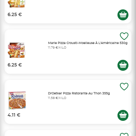
6.25 €
Marie Pizza Crousti-Moelleuse À L'Américaine 530g
11,79 €/KILO
6.25 €
DrOetker Pizza Ristorante Au Thon 355g
11,58 €/KILO
4.11 €