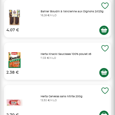
Bahier Boudin à l'Ancienne aux Oignons 2x125g
16,28 €/KILO
4.07 €
Herta Knacki Saucisses 100% poulet x6
11,33 €/KILO
2.38 €
Herta Cervelas sans nitrite 200g
13,50 €/KILO