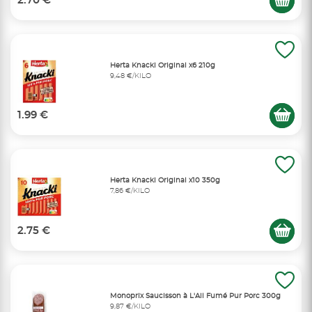
2.70 €
Herta Knacki Original x6 210g
9,48 €/KILO
1.99 €
Herta Knacki Original x10 350g
7,86 €/KILO
2.75 €
Monoprix Saucisson à L'Ail Fumé Pur Porc 300g
9,87 €/KILO