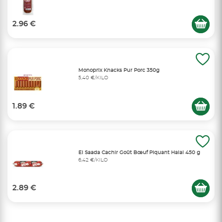
2.96 €
Monoprix Knacks Pur Porc 350g
5,40 €/KILO
1.89 €
El Saada Cachir Goût Bœuf Piquant Halal 450 g
6,42 €/KILO
2.89 €