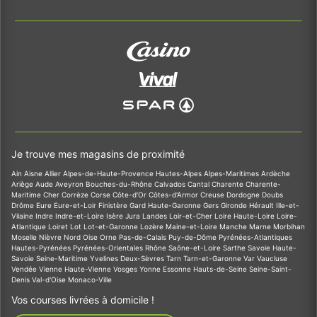
Je trouve mes magasins de proximité
Ain
Aisne
Allier
Alpes-de-Haute-Provence
Hautes-Alpes
Alpes-Maritimes
Ardèche
Ariège
Aude
Aveyron
Bouches-du-Rhône
Calvados
Cantal
Charente
Charente-
Maritime
Cher
Corrèze
Corse
Côte-d'Or
Côtes-d'Armor
Creuse
Dordogne
Doubs
Drôme
Eure
Eure-et-Loir
Finistère
Gard
Haute-Garonne
Gers
Gironde
Hérault
Ille-et-
Vilaine
Indre
Indre-et-Loire
Isère
Jura
Landes
Loir-et-Cher
Loire
Haute-Loire
Loire-
Atlantique
Loiret
Lot
Lot-et-Garonne
Lozère
Maine-et-Loire
Manche
Marne
Morbihan
Moselle
Nièvre
Nord
Oise
Orne
Pas-de-Calais
Puy-de-Dôme
Pyrénées-Atlantiques
Hautes-Pyrénées
Pyrénées-Orientales
Rhône
Saône-et-Loire
Sarthe
Savoie
Haute-
Savoie
Seine-Maritime
Yvelines
Deux-Sèvres
Tarn
Tarn-et-Garonne
Var
Vaucluse
Vendée
Vienne
Haute-Vienne
Vosges
Yonne
Essonne
Hauts-de-Seine
Seine-Saint-
Denis
Val-d'Oise
Monaco-Ville
Vos courses livrées à domicile !