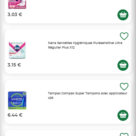
3.03 €
Nana Serviettes Hygiéniques Puresensitive Ultra
Régulier Plus X12
3.15 €
Tampax Compak Super Tampons Avec Applicateur
x26
6.44 €