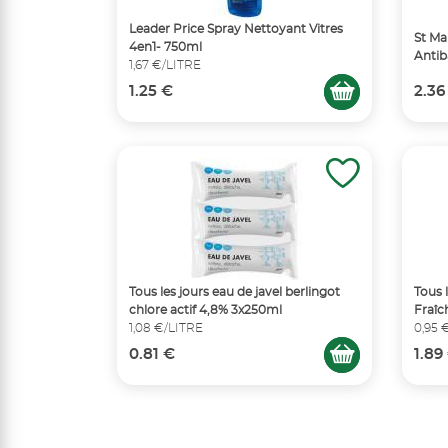
Leader Price Spray Nettoyant Vitres
St Ma
4en1- 750ml
Antib
1,67 €/LITRE
1.25 €
2.36
Tous les jours eau de javel berlingot
Tous 
chlore actif 4,8% 3x250ml
Fraîc
1,08 €/LITRE
0,95 
0.81 €
1.89