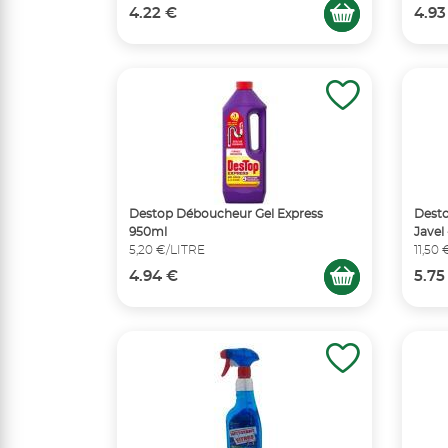
4.22 €
4.93
Destop Déboucheur Gel Express
Desto
950ml
Javel
5,20 €/LITRE
11,50
4.94 €
5.75