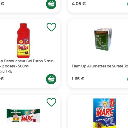
 €
4.05 €
p Déboucheur Gel Turbo 5 min
 - 2 doses - 500ml
Flam'Up Allumettes de Sureté 3
 €/LITRE
 €
1.65 €