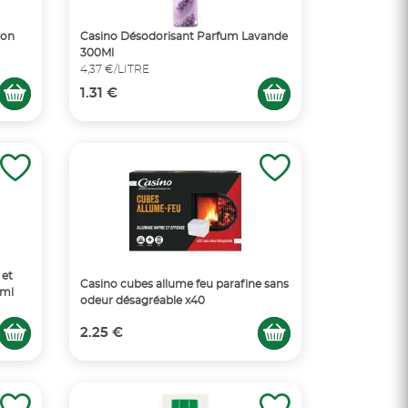
von
Casino Désodorisant Parfum Lavande
300Ml
4,37 €/LITRE
1.31 €
 et
Casino cubes allume feu parafine sans
0ml
odeur désagréable x40
2.25 €