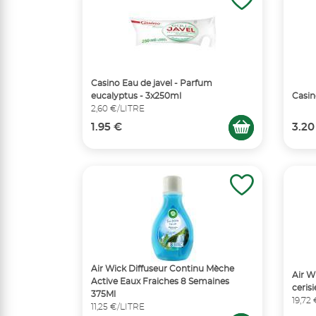
Casino Eau de javel - Parfum
eucalyptus - 3x250ml
Casino
2,60 €/LITRE
1.95 €
3.20
Air Wick Diffuseur Continu Mèche
Air W
Active Eaux Fraiches 8 Semaines
ceris
375Ml
19,72
11,25 €/LITRE