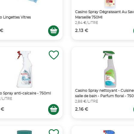
Casino Spray Dégraissant Au Sa
o Lingettes Vitres
Marseille 750Ml
2,84 €/LITRE
 €
2.13 €
Casino Spray nettoyant - Cuisine
o Spray anti-calcaire - 750ml
salle de bain - Parfum floral - 75
€/LITRE
2,88 €/LITRE
 €
2.16 €