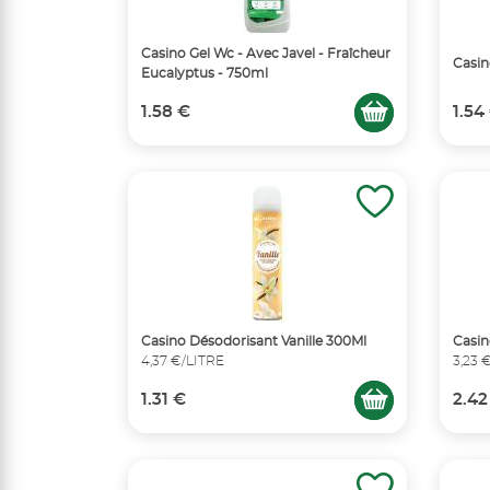
Casino Gel Wc - Avec Javel - Fraîcheur
Casin
Eucalyptus - 750ml
1.58 €
1.54
Casino Désodorisant Vanille 300Ml
Casin
4,37 €/LITRE
3,23 
1.31 €
2.42