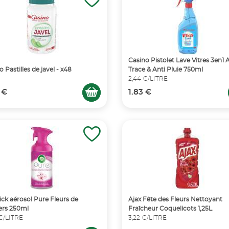
Casino Pistolet Lave Vitres 3en1 
 Pastilles de javel - x48
Trace & Anti Pluie 750ml
2,44 €/LITRE
 €
1.83 €
ick aérosol Pure Fleurs de
Ajax Fête des Fleurs Nettoyant
iers 250ml
Fraîcheur Coquelicots 1,25L
 €/LITRE
3,22 €/LITRE