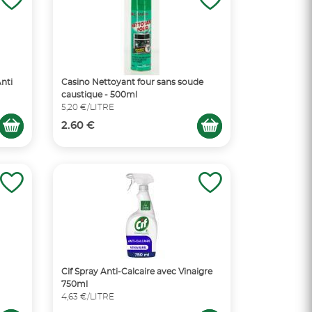
Anti
Casino Nettoyant four sans soude
caustique - 500ml
5,20 €/LITRE
2.60 €
Cif Spray Anti-Calcaire avec Vinaigre
750ml
4,63 €/LITRE