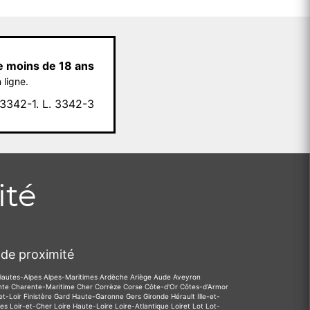
e moins de 18 ans
 ligne.
342-1. L. 3342-3
ité
de proximité
Hautes-Alpes
Alpes-Maritimes
Ardèche
Ariège
Aude
Aveyron
nte
Charente-Maritime
Cher
Corrèze
Corse
Côte-d'Or
Côtes-d'Armor
et-Loir
Finistère
Gard
Haute-Garonne
Gers
Gironde
Hérault
Ille-et-
des
Loir-et-Cher
Loire
Haute-Loire
Loire-Atlantique
Loiret
Lot
Lot-