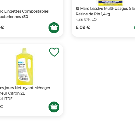
St Marc Lessive Multi-Usages à la
rc Lingettes Compostables
Résine de Pin 1,4kg
acteriennes x30
4,35 €/KILO
 €
6.09 €
les jours Nettoyant Ménager
heur Citron 2L
€/LITRE
 €