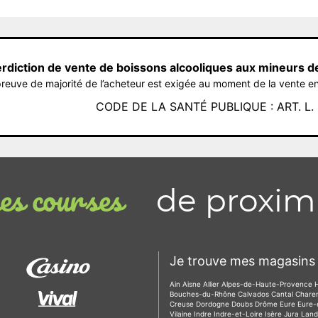
erdiction de vente de boissons alcooliques aux mineurs d
reuve de majorité de l’acheteur est exigée au moment de la vente en
CODE DE LA SANTÉ PUBLIQUE : ART. L. 3
de proxim
s courses
Je trouve mes magasins 
Ain
Aisne
Allier
Alpes-de-Haute-Provence
Bouches-du-Rhône
Calvados
Cantal
Chare
Creuse
Dordogne
Doubs
Drôme
Eure
Eure-
Vilaine
Indre
Indre-et-Loire
Isère
Jura
Lan