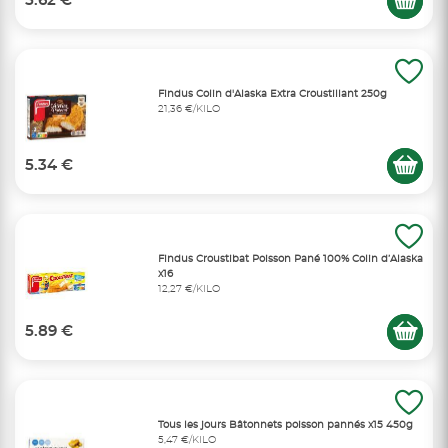
5.62 €
Findus Colin d'Alaska Extra Croustillant 250g
21,36 €/KILO
5.34 €
Findus Croustibat Poisson Pané 100% Colin d’Alaska
x16
12,27 €/KILO
5.89 €
Tous les jours Bâtonnets poisson pannés x15 450g
5,47 €/KILO