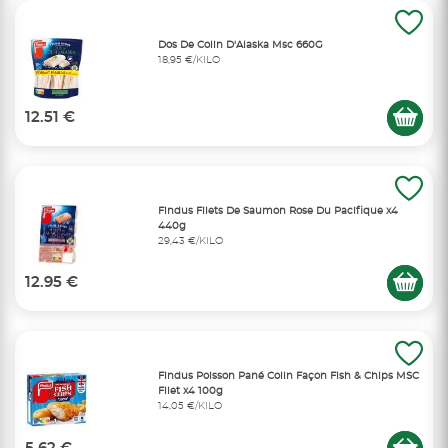
Dos De Colin D'Alaska Msc 660G
18,95 €/KILO
12.51 €
Findus Filets De Saumon Rose Du Pacifique x4
440g
29,43 €/KILO
12.95 €
Findus Poisson Pané Colin Façon Fish & Chips MSC
Filet x4 100g
14,05 €/KILO