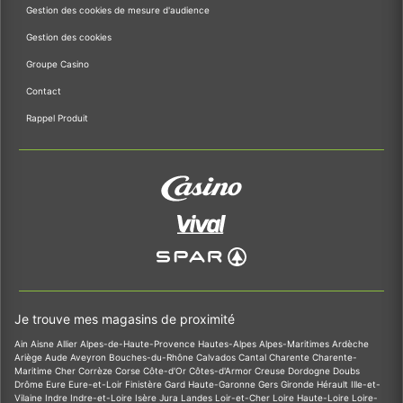
Gestion des cookies de mesure d'audience
Gestion des cookies
Groupe Casino
Contact
Rappel Produit
Je trouve mes magasins de proximité
Ain
Aisne
Allier
Alpes-de-Haute-Provence
Hautes-Alpes
Alpes-Maritimes
Ardèche
Ariège
Aude
Aveyron
Bouches-du-Rhône
Calvados
Cantal
Charente
Charente-
Maritime
Cher
Corrèze
Corse
Côte-d'Or
Côtes-d'Armor
Creuse
Dordogne
Doubs
Drôme
Eure
Eure-et-Loir
Finistère
Gard
Haute-Garonne
Gers
Gironde
Hérault
Ille-et-
Vilaine
Indre
Indre-et-Loire
Isère
Jura
Landes
Loir-et-Cher
Loire
Haute-Loire
Loire-