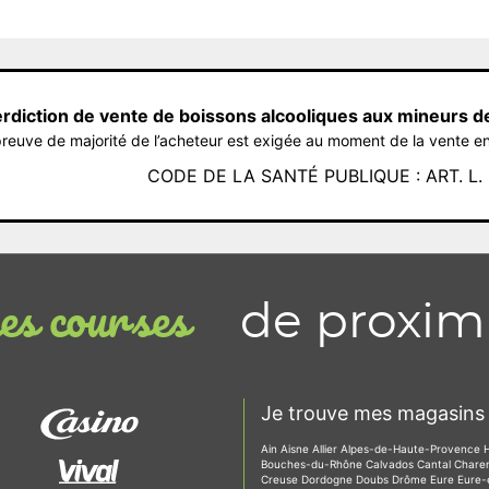
erdiction de vente de boissons alcooliques aux mineurs d
reuve de majorité de l’acheteur est exigée au moment de la vente en
CODE DE LA SANTÉ PUBLIQUE : ART. L. 3
de proxim
s courses
Je trouve mes magasins 
Ain
Aisne
Allier
Alpes-de-Haute-Provence
Bouches-du-Rhône
Calvados
Cantal
Chare
Creuse
Dordogne
Doubs
Drôme
Eure
Eure-