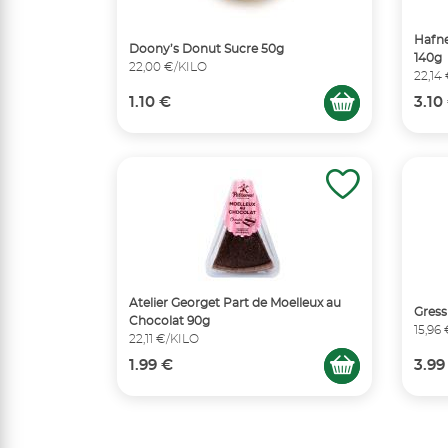
Hafne
Doony’s Donut Sucre 50g
140g
22,00 €/KILO
22,14
1.10 €
3.10
Atelier Georget Part de Moelleux au
Gress
Chocolat 90g
15,96
22,11 €/KILO
1.99 €
3.99