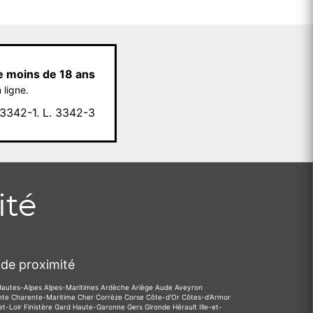
e moins de 18 ans
 ligne.
342-1. L. 3342-3
ité
de proximité
Hautes-Alpes
Alpes-Maritimes
Ardèche
Ariège
Aude
Aveyron
nte
Charente-Maritime
Cher
Corrèze
Corse
Côte-d'Or
Côtes-d'Armor
et-Loir
Finistère
Gard
Haute-Garonne
Gers
Gironde
Hérault
Ille-et-