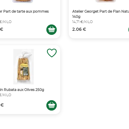
r Part de tarte aux pommes
Atelier Georget Part de Flan Nat
140g
 €/KILO
14,71 €/KILO
 €
2.06 €
in Rubata aux Olives 250g
 €/KILO
 €