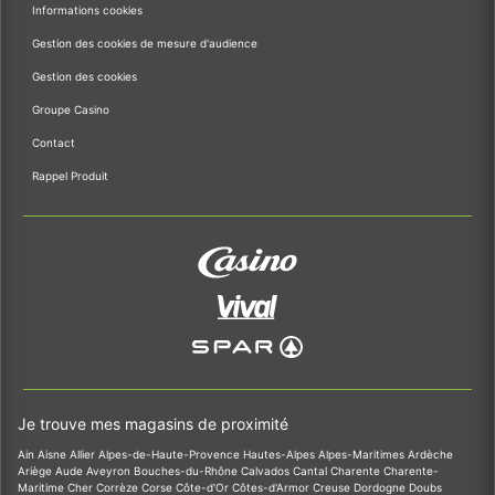
Informations cookies
Gestion des cookies de mesure d'audience
Gestion des cookies
Groupe Casino
Contact
Rappel Produit
Je trouve mes magasins de proximité
Ain
Aisne
Allier
Alpes-de-Haute-Provence
Hautes-Alpes
Alpes-Maritimes
Ardèche
Ariège
Aude
Aveyron
Bouches-du-Rhône
Calvados
Cantal
Charente
Charente-
Maritime
Cher
Corrèze
Corse
Côte-d'Or
Côtes-d'Armor
Creuse
Dordogne
Doubs