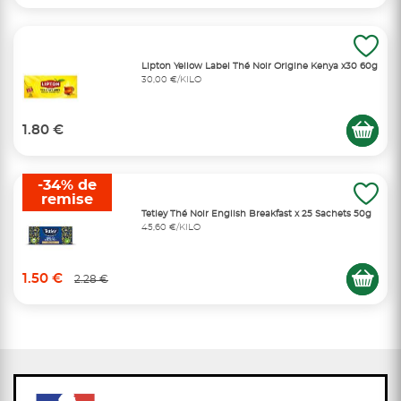
Lipton Yellow Label Thé Noir Origine Kenya x30 60g
30,00 €/KILO
1.80 €
-34% de
remise
Tetley Thé Noir English Breakfast x 25 Sachets 50g
45,60 €/KILO
1.50 €
2.28 €