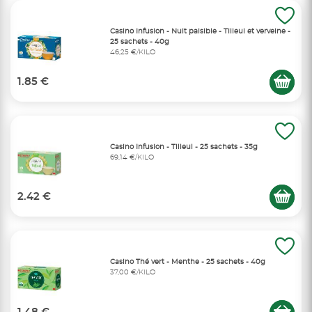
Casino Infusion - Nuit paisible - Tilleul et verveine -
25 sachets - 40g
46,25 €/KILO
1.85 €
Casino Infusion - Tilleul - 25 sachets - 35g
69,14 €/KILO
2.42 €
Casino Thé vert - Menthe - 25 sachets - 40g
37,00 €/KILO