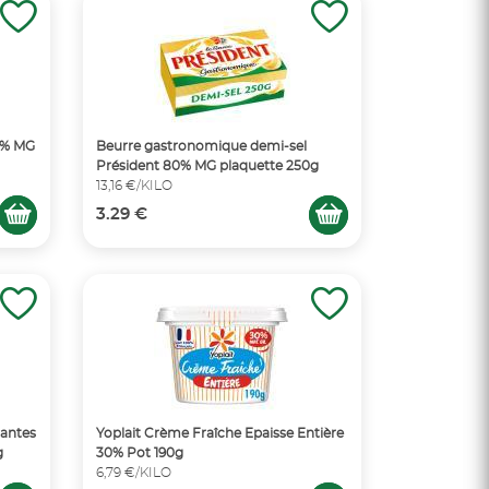
2% MG
Beurre gastronomique demi-sel
Président 80% MG plaquette 250g
13,16 €/KILO
3.29 €
lantes
Yoplait Crème Fraîche Epaisse Entière
g
30% Pot 190g
6,79 €/KILO