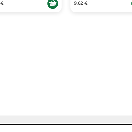
 €
9.62 €