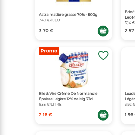
Bridé
Astra matière grasse 70% - 500g
Légèr
7,40 €/KILO
5,14 
3.70 €
2.57
Promo
Elle & Vire Crème De Normandie
Leade
Épaisse Légère 12% de Mg 33cl
Légèr
6,55 €/LITRE
3,92 
2.16 €
1.96