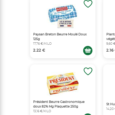
Paysan Breton Beurre Moulé Doux
Plant
125g
végét
17,76 €/KILO
9,60 
2.22 €
2.16
Président Beurre Gastronomique
St Hu
doux 82% Mg Plaquette 250g
14,20
13,16 €/KILO