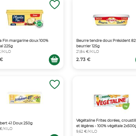
a Fin margarine doux 100%
Beurre tendre doux Président 8
al 225g
beurrier 125g
€/KILO
21,84 €/KILO
 €
2.73 €
Végétaline Frites dorées, croustil
bert 41 Doux 250g
et légères - 100% végétale 2x500
 €/KILO
9,62 €/KILO