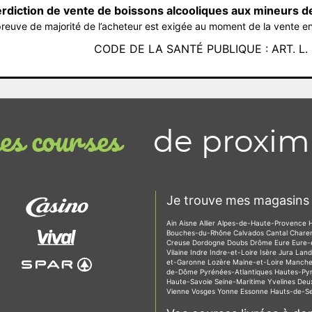
erdiction de vente de boissons alcooliques aux mineurs d
reuve de majorité de l’acheteur est exigée au moment de la vente en
CODE DE LA SANTÉ PUBLIQUE : ART. L. 3
de proxim
s courses
Je trouve mes magasins 
Ain
Aisne
Allier
Alpes-de-Haute-Provence
Bouches-du-Rhône
Calvados
Cantal
Chare
Creuse
Dordogne
Doubs
Drôme
Eure
Eure-
Vilaine
Indre
Indre-et-Loire
Isère
Jura
Lan
et-Garonne
Lozère
Maine-et-Loire
Manch
de-Dôme
Pyrénées-Atlantiques
Hautes-Py
Haute-Savoie
Seine-Maritime
Yvelines
Deu
Vienne
Vosges
Yonne
Essonne
Hauts-de-S