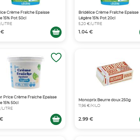
lice Crème Fraîche Epaisse
Bridélice Crème Fraîche Epaisse
e 15% Pot 50cl
Légère 15% Pot 20cl
€/LITRE
5,20 €/LITRE
 €
1.04 €
r Price Crème Fraiche Epaisse
Monoprix Beurre doux 250g
e 15% 50cl
11,96 €/KILO
€/LITRE
 €
2.99 €