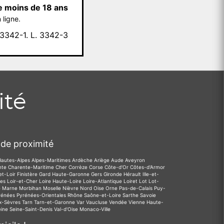
e moins de 18 ans
 ligne.
342-1. L. 3342-3
ité
de proximité
Hautes-Alpes
Alpes-Maritimes
Ardèche
Ariège
Aude
Aveyron
nte
Charente-Maritime
Cher
Corrèze
Corse
Côte-d'Or
Côtes-d'Armor
et-Loir
Finistère
Gard
Haute-Garonne
Gers
Gironde
Hérault
Ille-et-
des
Loir-et-Cher
Loire
Haute-Loire
Loire-Atlantique
Loiret
Lot
Lot-
e
Marne
Morbihan
Moselle
Nièvre
Nord
Oise
Orne
Pas-de-Calais
Puy-
rénées
Pyrénées-Orientales
Rhône
Saône-et-Loire
Sarthe
Savoie
x-Sèvres
Tarn
Tarn-et-Garonne
Var
Vaucluse
Vendée
Vienne
Haute-
eine
Seine-Saint-Denis
Val-d'Oise
Monaco-Ville