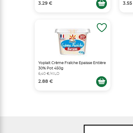
3.29 €
3.55
Yoplait Crème Fraîche Epaisse Entière
30% Pot 450g
6,40 €/KILO
2.88 €