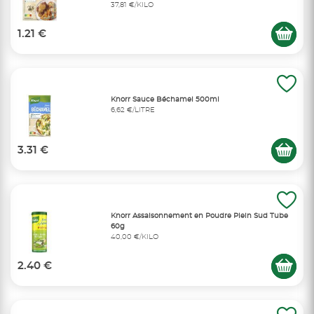
37,81 €/KILO
1.21 €
Knorr Sauce Béchamel 500ml
6,62 €/LITRE
3.31 €
Knorr Assaisonnement en Poudre Plein Sud Tube
60g
40,00 €/KILO
2.40 €