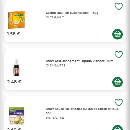
Casino Bouillon cube volaille - 150g
10,53 €/KILO
1.58 €
Knorr Assaisonnement Liquide Viandox 160ml
15,50 €/LITRE
2.48 €
Knorr Sauce Hollandaise au Jus de Citron Brique
30cl
8,67 €/LITRE