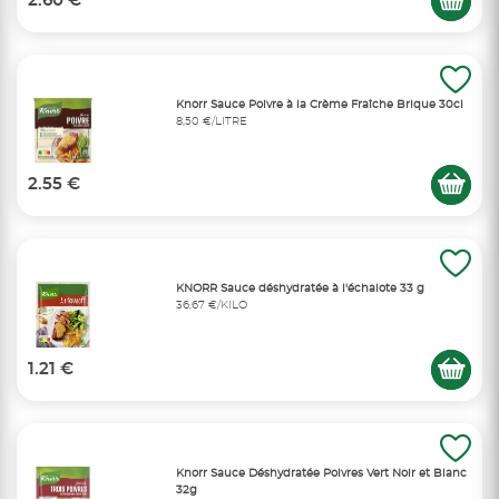
2.60 €
Knorr Sauce Poivre à la Crème Fraîche Brique 30cl
8,50 €/LITRE
2.55 €
KNORR Sauce déshydratée à l'échalote 33 g
36,67 €/KILO
1.21 €
Knorr Sauce Déshydratée Poivres Vert Noir et Blanc
32g