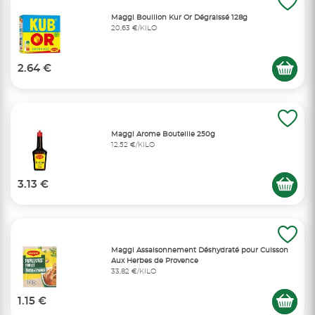
Maggi Bouillon Kur Or Dégraissé 128g
20,63 €/KILO
2.64 €
Maggi Arome Bouteille 250g
12,52 €/KILO
3.13 €
Maggi Assaisonnement Déshydraté pour Cuisson
Aux Herbes de Provence
33,82 €/KILO
1.15 €