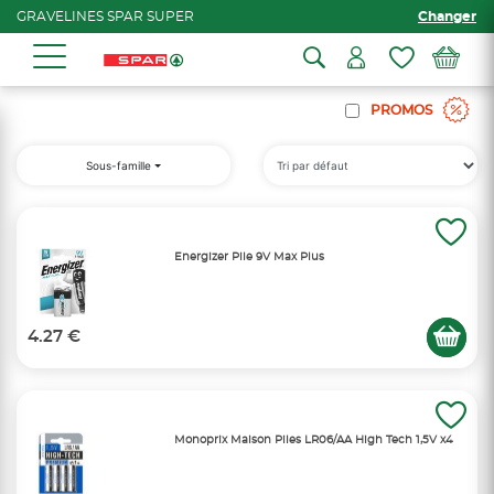
GRAVELINES SPAR SUPER
Changer
PROMOS
Sous-famille
Energizer Pile 9V Max Plus
4.27 €
Monoprix Maison Piles LR06/AA High Tech 1,5V x4