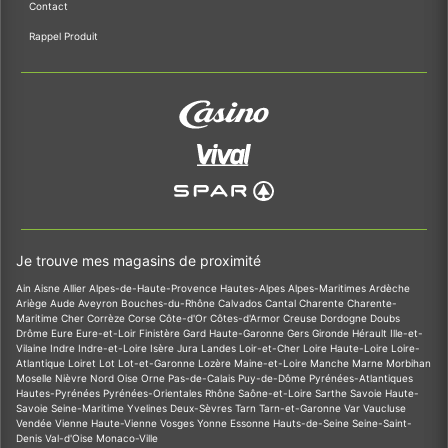
Contact
Rappel Produit
Je trouve mes magasins de proximité
Ain
Aisne
Allier
Alpes-de-Haute-Provence
Hautes-Alpes
Alpes-Maritimes
Ardèche
Ariège
Aude
Aveyron
Bouches-du-Rhône
Calvados
Cantal
Charente
Charente-
Maritime
Cher
Corrèze
Corse
Côte-d'Or
Côtes-d'Armor
Creuse
Dordogne
Doubs
Drôme
Eure
Eure-et-Loir
Finistère
Gard
Haute-Garonne
Gers
Gironde
Hérault
Ille-et-
Vilaine
Indre
Indre-et-Loire
Isère
Jura
Landes
Loir-et-Cher
Loire
Haute-Loire
Loire-
Atlantique
Loiret
Lot
Lot-et-Garonne
Lozère
Maine-et-Loire
Manche
Marne
Morbihan
Moselle
Nièvre
Nord
Oise
Orne
Pas-de-Calais
Puy-de-Dôme
Pyrénées-Atlantiques
Hautes-Pyrénées
Pyrénées-Orientales
Rhône
Saône-et-Loire
Sarthe
Savoie
Haute-
Savoie
Seine-Maritime
Yvelines
Deux-Sèvres
Tarn
Tarn-et-Garonne
Var
Vaucluse
Vendée
Vienne
Haute-Vienne
Vosges
Yonne
Essonne
Hauts-de-Seine
Seine-Saint-
Denis
Val-d'Oise
Monaco-Ville