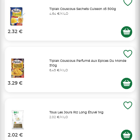
Tipiak Couscous Sachets Cuisson x5 500g
4,64 €/KILO
2.32 €
Tipiak Couscous Parfumé Aux Epices Du Monde
510g
6,45 €/KILO
3.29 €
Tous Les Jours Riz Long Étuvé 1Kg
2,02 €/KILO
2.02 €