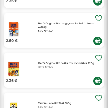
2.36 €
Ben's Original Riz Long grain Sachet Cuisson
4x125g
5,00 €/KILO
2.50 €
Ben's Original Riz paëlla micro-ondable 220g
10,73 €/KILO
2.36 €
Taureau Aile Riz Thaï 500g
5,00 €/KILO