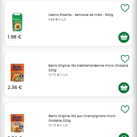
Casino Polenta - Semoule de maïs - 500g
3,96 €/KILO
1.98 €
Ben's Original Riz Méditerranéenne Micro Ondable
220g
10,73 €/KILO
2.36 €
Ben's Original Riz aux Champignons Micro
Ondable 220g
10,73 €/KILO