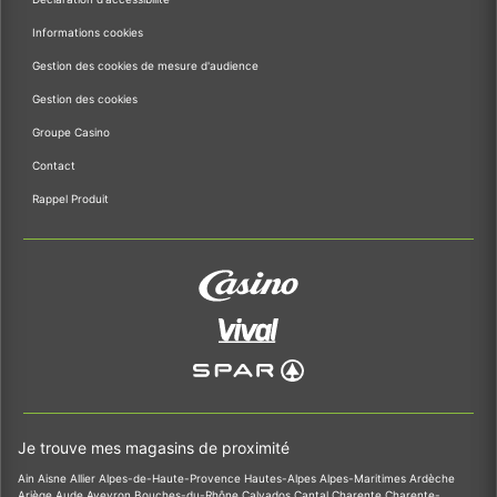
Informations cookies
Gestion des cookies de mesure d'audience
Gestion des cookies
Groupe Casino
Contact
Rappel Produit
Je trouve mes magasins de proximité
Ain
Aisne
Allier
Alpes-de-Haute-Provence
Hautes-Alpes
Alpes-Maritimes
Ardèche
Ariège
Aude
Aveyron
Bouches-du-Rhône
Calvados
Cantal
Charente
Charente-