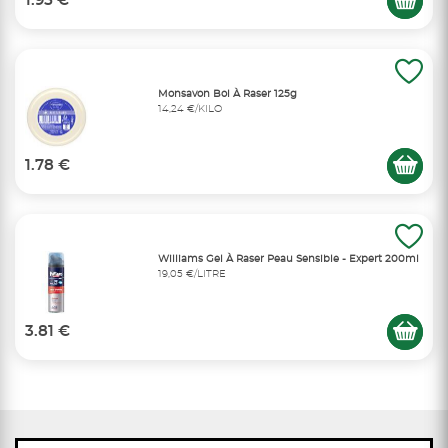
1.95 €
Monsavon Bol À Raser 125g
14,24 €/KILO
1.78 €
Williams Gel À Raser Peau Sensible - Expert 200ml
19,05 €/LITRE
3.81 €