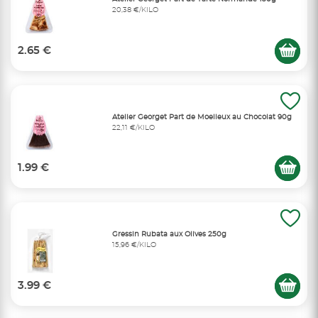
20,38 €/KILO
2.65 €
Atelier Georget Part de Moelleux au Chocolat 90g
22,11 €/KILO
1.99 €
Gressin Rubata aux Olives 250g
15,96 €/KILO
3.99 €