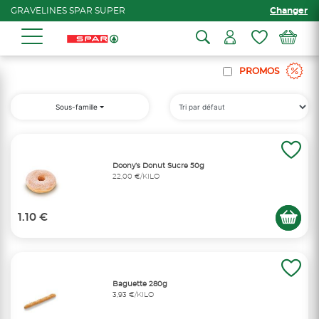
GRAVELINES SPAR SUPER
Changer
PROMOS
Sous-famille
Doony’s Donut Sucre 50g
22,00 €/KILO
1.10 €
Baguette 280g
3,93 €/KILO