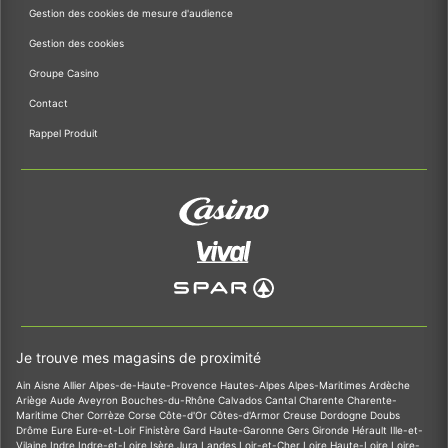
Gestion des cookies de mesure d'audience
Gestion des cookies
Groupe Casino
Contact
Rappel Produit
Je trouve mes magasins de proximité
Ain
Aisne
Allier
Alpes-de-Haute-Provence
Hautes-Alpes
Alpes-Maritimes
Ardèche
Ariège
Aude
Aveyron
Bouches-du-Rhône
Calvados
Cantal
Charente
Charente-
Maritime
Cher
Corrèze
Corse
Côte-d'Or
Côtes-d'Armor
Creuse
Dordogne
Doubs
Drôme
Eure
Eure-et-Loir
Finistère
Gard
Haute-Garonne
Gers
Gironde
Hérault
Ille-et-
Vilaine
Indre
Indre-et-Loire
Isère
Jura
Landes
Loir-et-Cher
Loire
Haute-Loire
Loire-