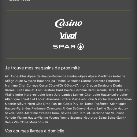
Je trouve mes magasins de proximité
Ain
Aisne
Allier
Alpes-de-Haute-Provence
Hautes-Alpes
Alpes-Maritimes
Ardèche
Ariège
Aude
Aveyron
Bouches-du-Rhône
Calvados
Cantal
Charente
Charente-
Maritime
Cher
Corrèze
Corse
Côte-d'Or
Côtes-d'Armor
Creuse
Dordogne
Doubs
Drôme
Eure
Eure-et-Loir
Finistère
Gard
Haute-Garonne
Gers
Gironde
Hérault
Ille-et-
Vilaine
Indre
Indre-et-Loire
Isère
Jura
Landes
Loir-et-Cher
Loire
Haute-Loire
Loire-
Atlantique
Loiret
Lot
Lot-et-Garonne
Lozère
Maine-et-Loire
Manche
Marne
Morbihan
Moselle
Nièvre
Nord
Oise
Orne
Pas-de-Calais
Puy-de-Dôme
Pyrénées-Atlantiques
Hautes-Pyrénées
Pyrénées-Orientales
Rhône
Saône-et-Loire
Sarthe
Savoie
Haute-
Savoie
Seine-Maritime
Yvelines
Deux-Sèvres
Tarn
Tarn-et-Garonne
Var
Vaucluse
Vendée
Vienne
Haute-Vienne
Vosges
Yonne
Essonne
Hauts-de-Seine
Seine-Saint-
Denis
Val-d'Oise
Monaco-Ville
Vos courses livrées à domicile !