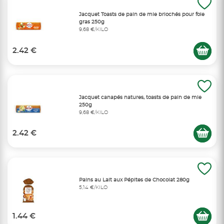
Jacquet Toasts de pain de mie briochés pour foie
gras 250g
9,68 €/KILO
2.42 €
Jacquet canapés natures, toasts de pain de mie
250g
9,68 €/KILO
2.42 €
Pains au Lait aux Pépites de Chocolat 280g
5,14 €/KILO
1.44 €