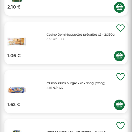
2.10 €
Casino Demi-baguettes précuites x2 - 2x150g
3,53 €/KILO
1.06 €
Casino Pains burger - x6 - 330g (6x55g)
4,91 €/KILO
1.62 €