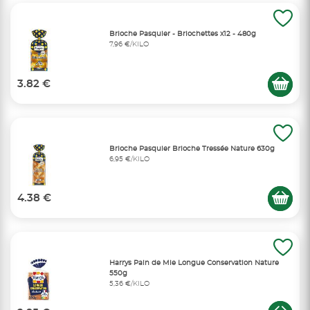
Brioche Pasquier - Briochettes x12 - 480g
7,96 €/KILO
3.82 €
Brioche Pasquier Brioche Tressée Nature 630g
6,95 €/KILO
4.38 €
Harrys Pain de Mie Longue Conservation Nature
550g
5,36 €/KILO