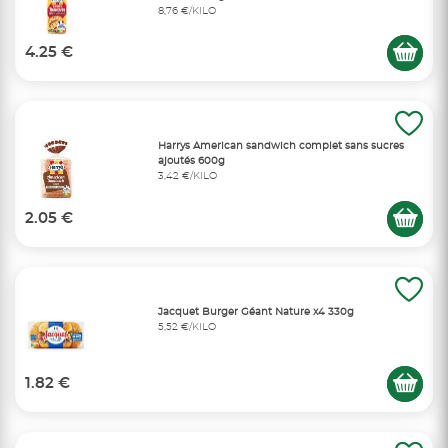
8,76 €/KILO
4.25 €
Harrys American sandwich complet sans sucres
ajoutés 600g
3,42 €/KILO
2.05 €
Jacquet Burger Géant Nature x4 330g
5,52 €/KILO
1.82 €