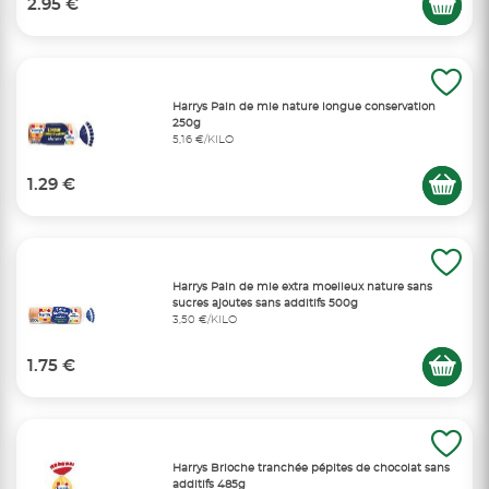
2.95 €
Harrys Pain de mie nature longue conservation
250g
5,16 €/KILO
1.29 €
Harrys Pain de mie extra moelleux nature sans
sucres ajoutes sans additifs 500g
3,50 €/KILO
1.75 €
Harrys Brioche tranchée pépites de chocolat sans
additifs 485g