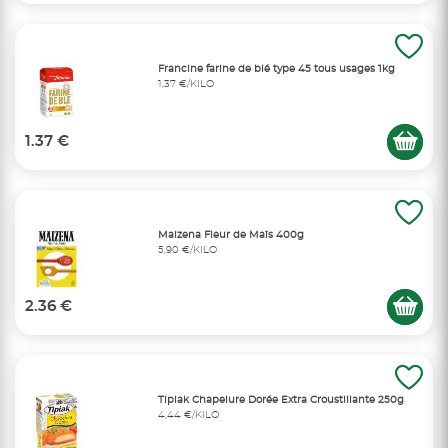
Francine farine de blé type 45 tous usages 1kg
1,37 €/KILO
1.37 €
Maizena Fleur de Maïs 400g
5,90 €/KILO
2.36 €
Tipiak Chapelure Dorée Extra Croustillante 250g
4,44 €/KILO