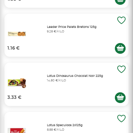
Leader Price Palets Bretons 125g
9,28 €/KILO
1.16 €
Lotus Dinosaurus Chocolat Noir 225g
14,80 €/KILO
3.33 €
Lotus Speculoos 2x125g
8,88 €/KILO