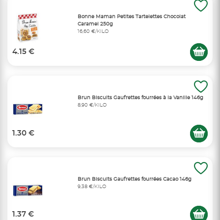
Bonne Maman Petites Tartelettes Chocolat
Caramel 250g
16,60 €/KILO
4.15 €
Brun Biscuits Gaufrettes fourrées à la Vanille 146g
8,90 €/KILO
1.30 €
Brun Biscuits Gaufrettes fourrées Cacao 146g
9,38 €/KILO
1.37 €