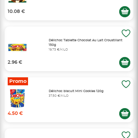
10.08 €
Délichoc Tablette Chocolat Au Lait Croustillant
150g
19,73 €/KILO
2.96 €
Promo
Délichoc biscuit Mini Cookies 120g
37,50 €/KILO
4.50 €