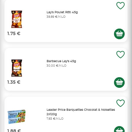
Lay's Poulet Rôti 45g
38,89 €/KILO
1.75 €
Barbecue Lay's 45g
30,00 €/KILO
1.35 €
Leader Price Barquettes Chocolat & Noisettes
2x120g
7,83 €/KILO
1.88 €