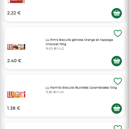
2.22 €
Lu Pim's Biscuits génoise Orange et nappage
Chocolat 150g
16,00 €/KILO
2.40 €
Lu Palmito Biscuits feuilletés Caramélisées 100g
13,80 €/KILO
1.38 €