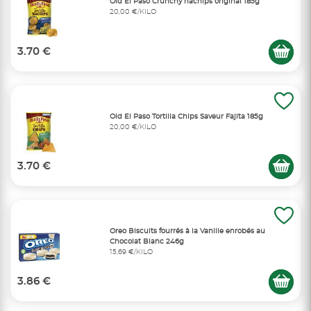
Old El Paso Crunchy nachips original 185g
20,00 €/KILO
3.70 €
Old El Paso Tortilla Chips Saveur Fajita 185g
20,00 €/KILO
3.70 €
Oreo Biscuits fourrés à la Vanille enrobés au
Chocolat Blanc 246g
15,69 €/KILO
3.86 €