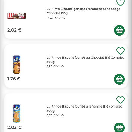
Lu Pim's Biscuits génoise Framboise et nappage
Chocolat 150g
13,47 €/KILO
2.02 €
Lu Prince Biscuits fourrés au Chocolat Blé Complet
300g
5,87 €/KILO
1.76 €
Lu Prince Biscuits fourrés à la Vanille Blé complet
300g
6,77 €/KILO
2.03 €