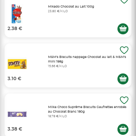
Mikado Chocolat au Lait 100g
23,80 €/KILO
2.38 €
M&M's Biscuits nappage Chocolat au lait & M&M's
mini 198g
15,66 €/KILO
3.10 €
Milka Choco Suprême Biscuits Gaufrettes enrobés
au Chocolat Blanc 180g
18,78 €/KILO
3.38 €