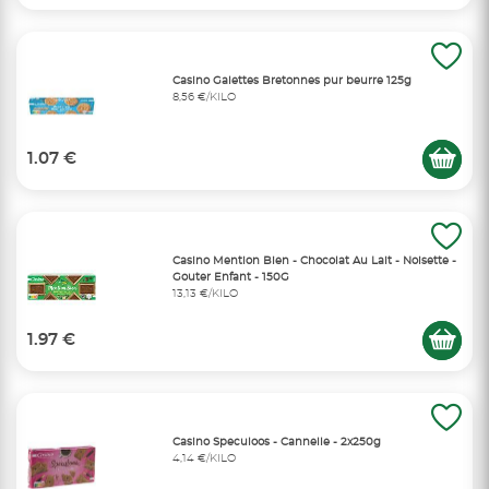
Casino Galettes Bretonnes pur beurre 125g
8,56 €/KILO
1.07 €
Casino Mention Bien - Chocolat Au Lait - Noisette -
Gouter Enfant - 150G
13,13 €/KILO
1.97 €
Casino Speculoos - Cannelle - 2x250g
4,14 €/KILO