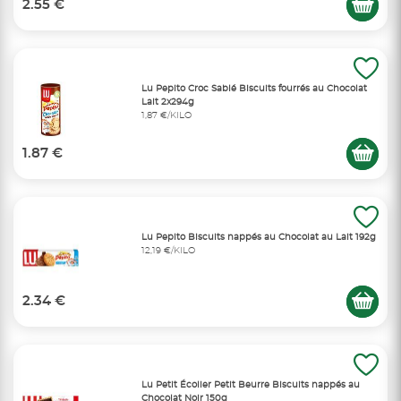
2.55 €
Lu Pepito Croc Sablé Biscuits fourrés au Chocolat
Lait 2x294g
1,87 €/KILO
1.87 €
Lu Pepito Biscuits nappés au Chocolat au Lait 192g
12,19 €/KILO
2.34 €
Lu Petit Écolier Petit Beurre Biscuits nappés au
Chocolat Noir 150g