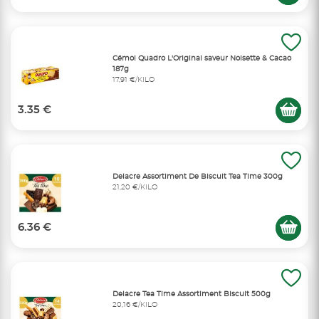
Cémoi Quadro L'Original saveur Noisette & Cacao
187g
17,91 €/KILO
3.35 €
Delacre Assortiment De Biscuit Tea Time 300g
21,20 €/KILO
6.36 €
Delacre Tea Time Assortiment Biscuit 500g
20,16 €/KILO