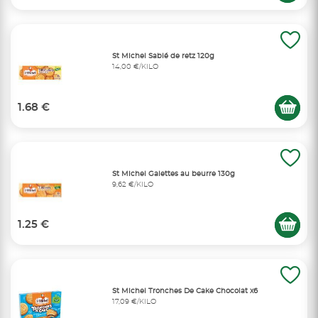
St Michel Sablé de retz 120g
14,00 €/KILO
1.68 €
St Michel Galettes au beurre 130g
9,62 €/KILO
1.25 €
St Michel Tronches De Cake Chocolat x6
17,09 €/KILO