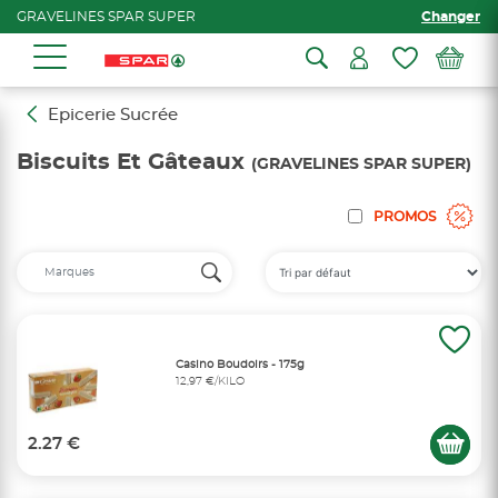
GRAVELINES SPAR SUPER
Changer
Epicerie Sucrée
Biscuits Et Gâteaux
(GRAVELINES SPAR SUPER)
PROMOS
Casino Boudoirs - 175g
12,97 €/KILO
2.27 €