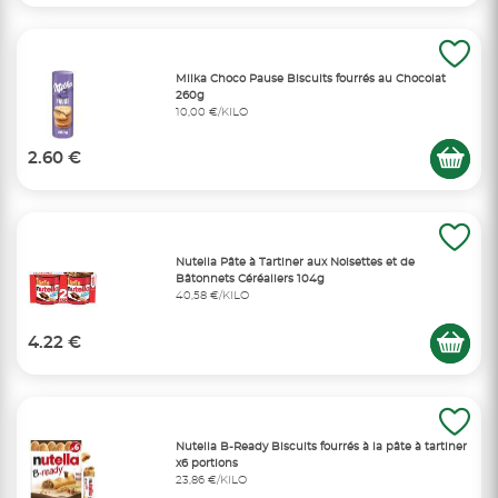
Milka Choco Pause Biscuits fourrés au Chocolat
260g
10,00 €/KILO
2.60 €
Nutella Pâte à Tartiner aux Noisettes et de
Bâtonnets Céréaliers 104g
40,58 €/KILO
4.22 €
Nutella B-Ready Biscuits fourrés à la pâte à tartiner
x6 portions
23,86 €/KILO