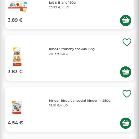
lait & Blanc 150g
25,93 €/KILO
3.89 €
Kinder Crunchy cookies 136g
28,16 €/KILO
3.83 €
Kinder Biscuit chocolat kinderini 250g
18,16 €/KILO
4.54 €