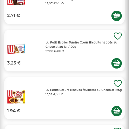
18,07 €/KILO
2.71 €
Lu Petit Écolier Tendre Cœur Biscuits nappés au
Chocolat au lait 120g
27,08 €/KILO
3.25 €
Lu Petits Cœurs Biscuits feuilletés au Chocolat 125g
15,52 €/KILO
1.94 €