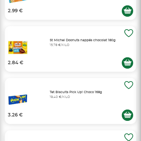
2.99 €
St Michel Doonuts nappés chocolat 180g
15,78 €/KILO
2.84 €
Tet Biscuits Pick Up! Choco 168g
19,40 €/KILO
3.26 €