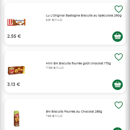
Lu L'Original Bastogne Biscuits au Spéculoos 260g
9,81 €/KILO
2.55 €
Mini BN Biscuits fourrés goût chocolat 175g
17,89 €/KILO
3.13 €
BN Biscuits Fourrés Au Chocolat 285g
7,96 €/KILO