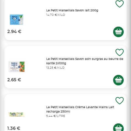
Le Petit Marseillais Savon lait 200g
14,70 €/KILO
2.94 €
Le Petit Marseillais Savon soin surgras au beurre de
karité 2x100g
13,25 €/KILO
2.65 €
Le Petit Marseillais Crème Lavante Mains Lait
recharge 250ml
5,44 €/LITRE
1.36 €