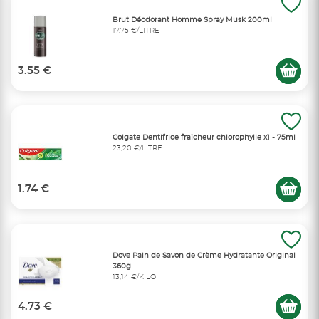
Brut Déodorant Homme Spray Musk 200ml
17,75 €/LITRE
3.55 €
Colgate Dentifrice fraîcheur chlorophylle x1 - 75ml
23,20 €/LITRE
1.74 €
Dove Pain de Savon de Crème Hydratante Original
360g
13,14 €/KILO
4.73 €