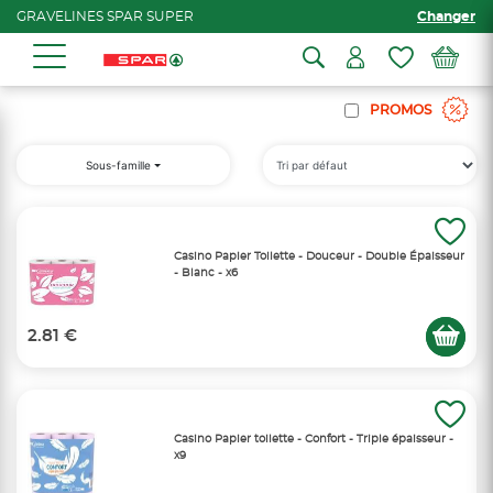
GRAVELINES SPAR SUPER
Changer
PROMOS
Sous-famille
Casino Papier Toilette - Douceur - Double Épaisseur
- Blanc - x6
2.81 €
Casino Papier toilette - Confort - Triple épaisseur -
x9