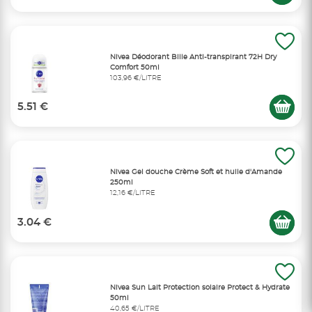
Nivea Déodorant Bille Anti-transpirant 72H Dry
Comfort 50ml
103,96 €/LITRE
5.51 €
Nivea Gel douche Crème Soft et huile d'Amande
250ml
12,16 €/LITRE
3.04 €
Nivea Sun Lait Protection solaire Protect & Hydrate
50ml
40,65 €/LITRE