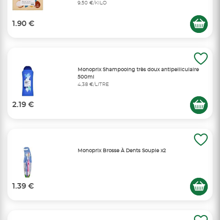
9,50 €/KILO
1.90 €
Monoprix Shampooing très doux antipelliculaire
500ml
4,38 €/LITRE
2.19 €
Monoprix Brosse À Dents Souple x2
1.39 €