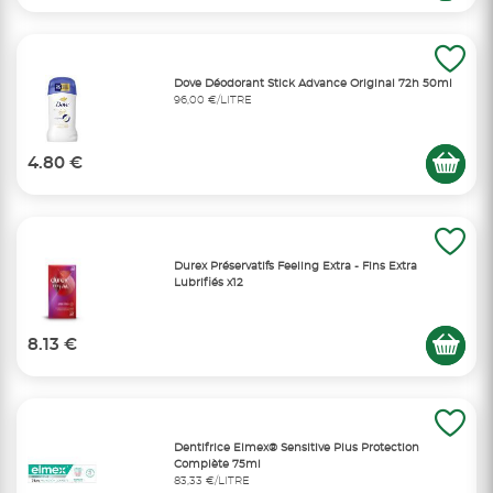
Dove Déodorant Stick Advance Original 72h 50ml
96,00 €/LITRE
4.80 €
Durex Préservatifs Feeling Extra - Fins Extra
Lubrifiés x12
8.13 €
Dentifrice Elmex® Sensitive Plus Protection
Complète 75ml
83,33 €/LITRE