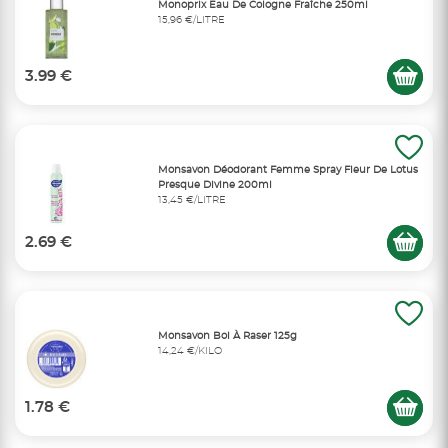
Monoprix Eau De Cologne Fraîche 250ml
15,96 €/LITRE
3.99 €
Monsavon Déodorant Femme Spray Fleur De Lotus
Presque Divine 200ml
13,45 €/LITRE
2.69 €
Monsavon Bol À Raser 125g
14,24 €/KILO
1.78 €