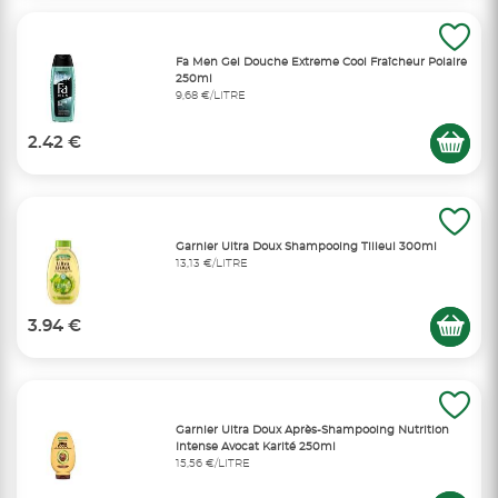
Fa Men Gel Douche Extreme Cool Fraîcheur Polaire
250ml
9,68 €/LITRE
2.42 €
Garnier Ultra Doux Shampooing Tilleul 300ml
13,13 €/LITRE
3.94 €
Garnier Ultra Doux Après-Shampooing Nutrition
Intense Avocat Karité 250ml
15,56 €/LITRE