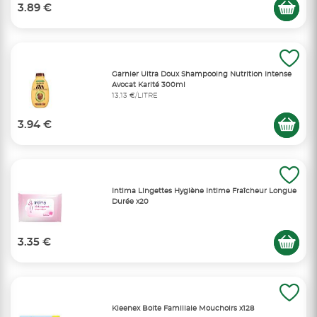
3.89 €
Garnier Ultra Doux Shampooing Nutrition Intense
Avocat Karité 300ml
13,13 €/LITRE
3.94 €
Intima Lingettes Hygiène Intime Fraîcheur Longue
Durée x20
3.35 €
Kleenex Boite Familiale Mouchoirs x128