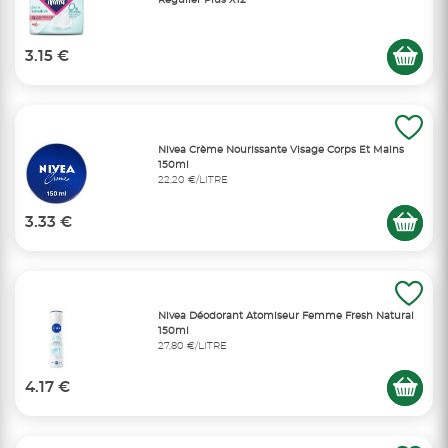
3.15 €
Nivea Crème Nourissante Visage Corps Et Mains
150ml
22,20 €/LITRE
3.33 €
Nivea Déodorant Atomiseur Femme Fresh Natural
150ml
27,80 €/LITRE
4.17 €