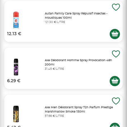
Autan Family Care Spray Répulsif Insectes -
Moustiques 100ml
121,30 €/LITRE
12.13 €
Axe Déodorant Homme Spray Provocation 48h
200ml
31,45 €/LITRE
6.29 €
Axe Men Déodorant Spray 72h Parfum Prestige
Marshmallow Smoke 150ml
57,66 €/LITRE