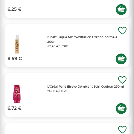
6.25 €
Elnett Laque Micro-Diffusion fixation normale
200ml
42,95 €/LITRE
8.59 €
L'Oréal Paris Elseve Démêlant Soin Couleur 250ml
26,88 €/LITRE
6.72 €