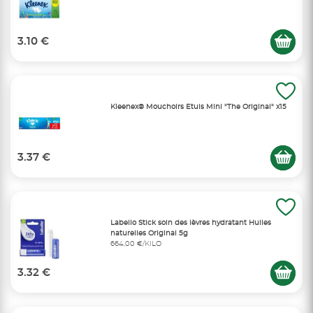
3.10 €
Kleenex® Mouchoirs Etuis Mini "The Original" x15
3.37 €
Labello Stick soin des lèvres hydratant Huiles
naturelles Original 5g
664,00 €/KILO
3.32 €