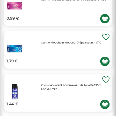
0.99 €
Casino Mouchoirs douceur 3 épaisseurs - x110
1.79 €
Xilon déodorant homme eau de toilette 150ml
9,60 €/LITRE
1.44 €