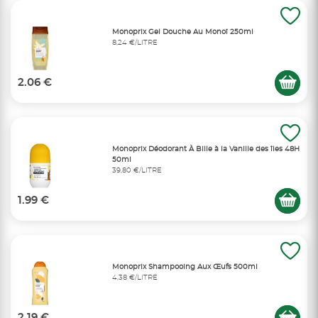
Monoprix Gel Douche Au Monoï 250ml
8,24 €/LITRE
2.06 €
Monoprix Déodorant À Bille à la Vanille des îles 48H
50ml
39,80 €/LITRE
1.99 €
Monoprix Shampooing Aux Œufs 500ml
4,38 €/LITRE
2.19 €