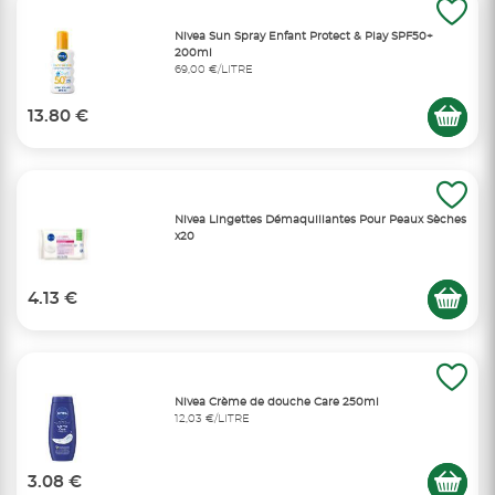
Nivea Sun Spray Enfant Protect & Play SPF50+
200ml
69,00 €/LITRE
13.80 €
Nivea Lingettes Démaquillantes Pour Peaux Sèches
x20
4.13 €
Nivea Crème de douche Care 250ml
12,03 €/LITRE
3.08 €