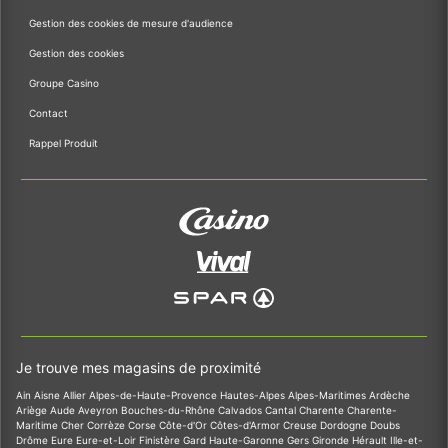
Gestion des cookies de mesure d'audience
Gestion des cookies
Groupe Casino
Contact
Rappel Produit
Je trouve mes magasins de proximité
Ain
Aisne
Allier
Alpes-de-Haute-Provence
Hautes-Alpes
Alpes-Maritimes
Ardèche
Ariège
Aude
Aveyron
Bouches-du-Rhône
Calvados
Cantal
Charente
Charente-
Maritime
Cher
Corrèze
Corse
Côte-d'Or
Côtes-d'Armor
Creuse
Dordogne
Doubs
Drôme
Eure
Eure-et-Loir
Finistère
Gard
Haute-Garonne
Gers
Gironde
Hérault
Ille-et-