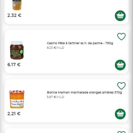
2.32 €
Casino Pâte à tartiner ss h. de palme - 750g
8,23 €/KILO
6.17 €
Bonne Maman Marmelade oranges amères 370g
5,97 €/KILO
2.21 €