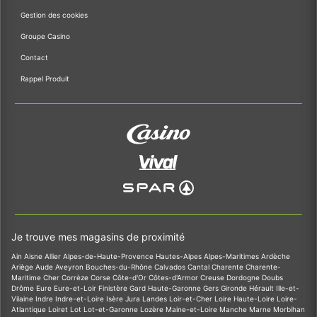
Gestion des cookies
Groupe Casino
Contact
Rappel Produit
Je trouve mes magasins de proximité
Ain
Aisne
Allier
Alpes-de-Haute-Provence
Hautes-Alpes
Alpes-Maritimes
Ardèche
Ariège
Aude
Aveyron
Bouches-du-Rhône
Calvados
Cantal
Charente
Charente-
Maritime
Cher
Corrèze
Corse
Côte-d'Or
Côtes-d'Armor
Creuse
Dordogne
Doubs
Drôme
Eure
Eure-et-Loir
Finistère
Gard
Haute-Garonne
Gers
Gironde
Hérault
Ille-et-
Vilaine
Indre
Indre-et-Loire
Isère
Jura
Landes
Loir-et-Cher
Loire
Haute-Loire
Loire-
Atlantique
Loiret
Lot
Lot-et-Garonne
Lozère
Maine-et-Loire
Manche
Marne
Morbihan