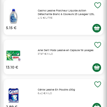
Casino Lessive Fraicheur Liquide Action
Détachante Blanc & Couleurs 25 Lavages 1.25L
4,12 €/LITRE
5.15 €
Ariel 3en1 Pods Lessive en Capsule 19 Lavages
37,97 €/KILO
13.10 €
Génie Lessive En Poudre 450g
6,42 €/KILO