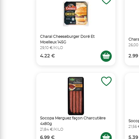
Charal Cheeseburger Doré Et
Chara
Moelleux 145G
26,00
29,10 €/KILO
4.22 €
2.99
Socopa Merguez façon Charcutière
Socop
4x80g
21,56
21,84 €/KILO
6.99 €
5.39