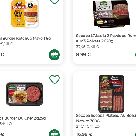
Socopa L'Absolu 2 Pavés de Ru
l Burger Ketchup Mayo 115g
aux 3 Poivres 2x120g
 €/KILO
37,46 €/KILO
 €
8.99 €
Socopa Socopa Plateau Au Boeuf
a Burger Du Chef 2x125g
Nature 700G
 €/KILO
24,27 €/KILO
 €
16.99 €