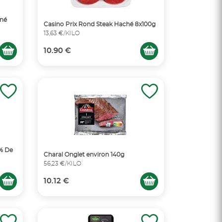
iné
Casino Prix Rond Steak Haché 8x100g
13,63 €/KILO
10.90 €
5% De
Charal Onglet environ 140g
56,23 €/KILO
10.12 €