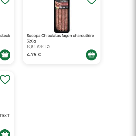
msteck
Socopa Chipolatas façon charcutière
320g
14,84 €/KILO
4.75 €
 Ex.T