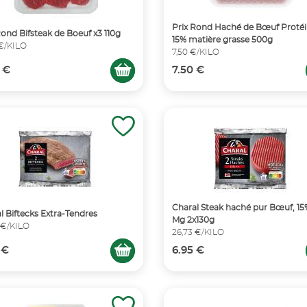
Prix Rond Haché de Bœuf Proté
Rond Bifsteak de Boeuf x3 110g
15% matière grasse 500g
 €/KILO
7,50 €/KILO
 €
7.50 €
Charal Steak haché pur Bœuf, 1
l Biftecks Extra-Tendres
Mg 2x130g
 €/KILO
26,73 €/KILO
 €
6.95 €