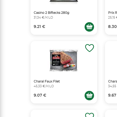
Casino 2 Biftecks 280g
Prix 
31,34 €/KILO
25,15
9.21 €
8.30
Charal Faux Filet
Chara
45,33 €/KILO
34,55
9.07 €
9.67