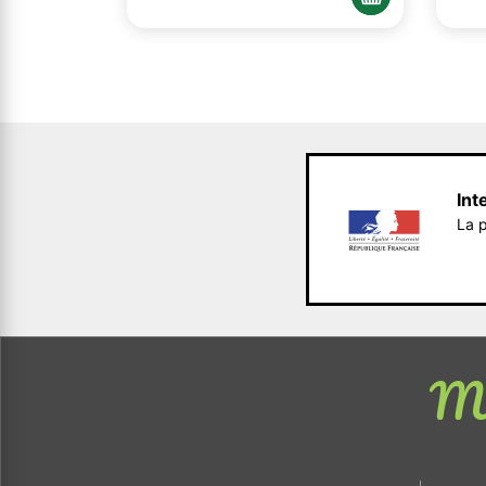
Int
La p
Me