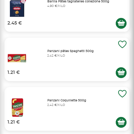
Barilla Pâtes tagliatelles collezione 500g
4,90 €/KILO
2.45 €
Panzani pâtes Spaghetti 500g
2,42 €/KILO
1.21 €
Panzani Coquillette 500g
2,42 €/KILO
1.21 €