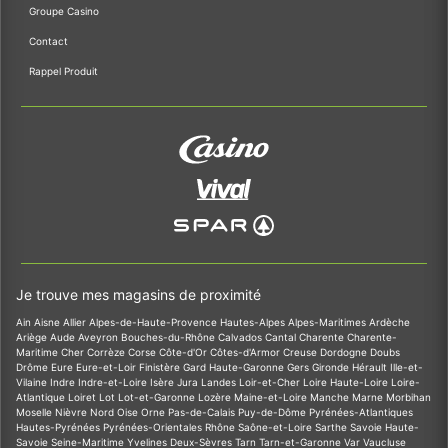
Groupe Casino
Contact
Rappel Produit
Je trouve mes magasins de proximité
Ain
Aisne
Allier
Alpes-de-Haute-Provence
Hautes-Alpes
Alpes-Maritimes
Ardèche
Ariège
Aude
Aveyron
Bouches-du-Rhône
Calvados
Cantal
Charente
Charente-
Maritime
Cher
Corrèze
Corse
Côte-d'Or
Côtes-d'Armor
Creuse
Dordogne
Doubs
Drôme
Eure
Eure-et-Loir
Finistère
Gard
Haute-Garonne
Gers
Gironde
Hérault
Ille-et-
Vilaine
Indre
Indre-et-Loire
Isère
Jura
Landes
Loir-et-Cher
Loire
Haute-Loire
Loire-
Atlantique
Loiret
Lot
Lot-et-Garonne
Lozère
Maine-et-Loire
Manche
Marne
Morbihan
Moselle
Nièvre
Nord
Oise
Orne
Pas-de-Calais
Puy-de-Dôme
Pyrénées-Atlantiques
Hautes-Pyrénées
Pyrénées-Orientales
Rhône
Saône-et-Loire
Sarthe
Savoie
Haute-
Savoie
Seine-Maritime
Yvelines
Deux-Sèvres
Tarn
Tarn-et-Garonne
Var
Vaucluse