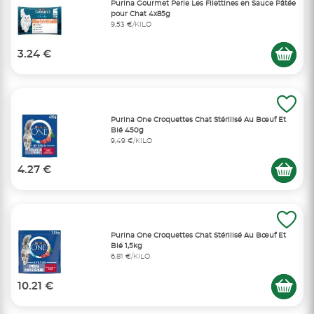
Purina Gourmet Perle Les Filettines en Sauce Pâtée
pour Chat 4x85g
9,53 €/KILO
3.24 €
Purina One Croquettes Chat Stérilisé Au Bœuf Et
Blé 450g
9,49 €/KILO
4.27 €
Purina One Croquettes Chat Stérilisé Au Bœuf Et
Blé 1,5kg
6,81 €/KILO
10.21 €