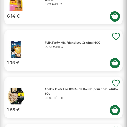
Chaton
4,09 €/KILO
6.14 €
Felix Party Mix Friandises Original 60G
29,33 €/KILO
1.76 €
Sheba Filets Les Effilés de Poulet pour chat adulte
60g
30,83 €/KILO
1.85 €