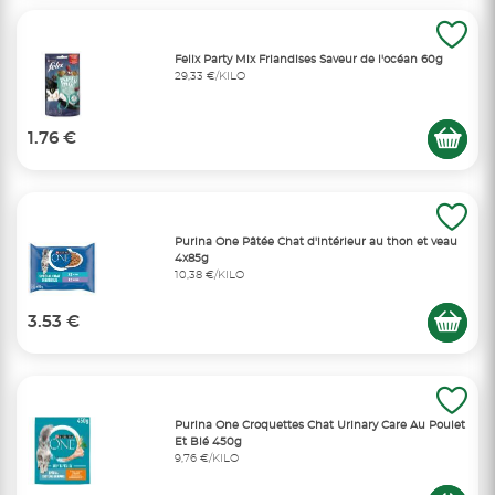
Felix Party Mix Friandises Saveur de l'océan 60g
29,33 €/KILO
1.76 €
Purina One Pâtée Chat d'intérieur au thon et veau
4x85g
10,38 €/KILO
3.53 €
Purina One Croquettes Chat Urinary Care Au Poulet
Et Blé 450g
9,76 €/KILO