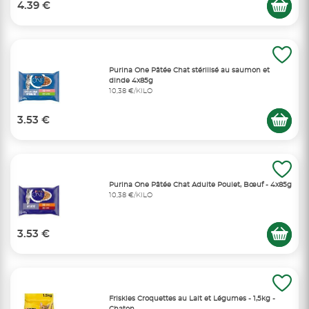
4.39 €
Purina One Pâtée Chat stérilisé au saumon et
dinde 4x85g
10,38 €/KILO
3.53 €
Purina One Pâtée Chat Adulte Poulet, Bœuf - 4x85g
10,38 €/KILO
3.53 €
Friskies Croquettes au Lait et Légumes - 1,5kg -