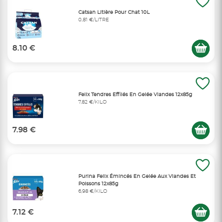
Catsan Litière Pour Chat 10L
0,81 €/LITRE
8.10 €
Felix Tendres Effilés En Gelée Viandes 12x85g
7,82 €/KILO
7.98 €
Purina Felix Émincés En Gelée Aux Viandes Et
Poissons 12x85g
6,98 €/KILO
7.12 €