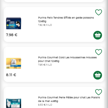
Purina Felix Tendres Effilés en gelée poissons
12x85g
7,82 €/KILO
7.98 €
Purina Gourmet Gold Les Mousselines Mousses
pour Chat 12x85g
7,95 €/KILO
8.11 €
Purina Gourmet Perle Pâtée pour chat Les Plaisirs
de la mer 4x85g
9,53 €/KILO