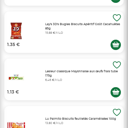
Lay's 3D's Bugles Biscuits Apéritif Goût Cacahuètes
85g
15,88 €/KILO
1.35 €
Lesieur classique Mayonnaise aux œufs frais tube
175g
6,46 €/KILO
1.13 €
Lu Palmito Biscuits feuilletés Caramélisées 100g
13,80 €/KILO