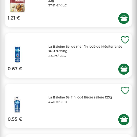
32g
37,81 €/KILO
1.21 €
La Baleine Sel de mer fin iodé de Méditerranée
salière 250g
2,68 €/KILO
0.67 €
La Baleine Sel fin iodé fluoré salière 125g
4,40 €/KILO
0.55 €