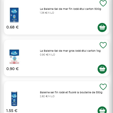
La Baleine Sel de mer fin iodé étui carton 500g
1,36 €/KILO
0.68 €
La Baleine Sel de mer gros iodé étui carton 1kg
0,90 €/KILO
0.90 €
Baleine sel fin iodé et fluoré la bouteille de 550g
2,82 €/KILO
1.55 €