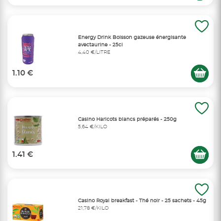
Energy Drink Boisson gazeuse énergisante
avectaurine - 25cl
4,40 €/LITRE
1.10 €
Casino Haricots blancs préparés - 250g
5,64 €/KILO
1.41 €
Casino Royal breakfast - Thé noir - 25 sachets - 45g
21,78 €/KILO