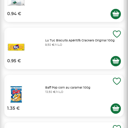
0.94 €
Lu Tuc Biscuits Apéritifs Crackers Original 100g
9,50 €/KILO
0.95 €
Baff Pop corn au caramel 100g
13,50 €/KILO
1.35 €