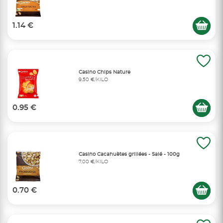
1.14 €
Casino Chips Nature
9,50 €/KILO
0.95 €
Casino Cacahuètes grillées - Salé - 100g
7,00 €/KILO
0.70 €