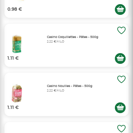
0.98 €
Casino Coquillettes - Pâtes - 500g
2,22 €/KILO
1.11 €
Casino Nouilles - Pâtes - 500g
2,22 €/KILO
1.11 €