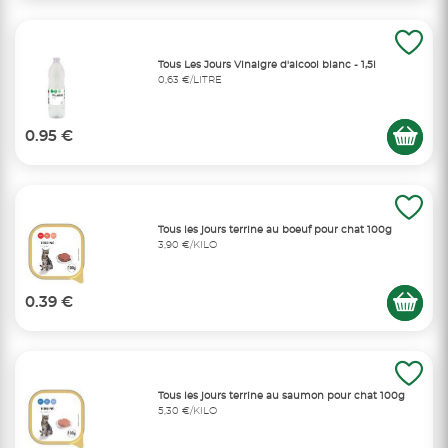
Tous Les Jours Vinaigre d'alcool blanc - 1,5l
0,63 €/LITRE
0.95 €
Tous les jours terrine au boeuf pour chat 100g
3,90 €/KILO
0.39 €
Tous les jours terrine au saumon pour chat 100g
5,30 €/KILO