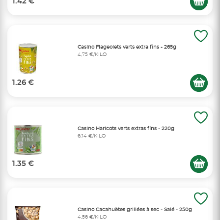
1.42 €
Casino Flageolets verts extra fins - 265g
4,75 €/KILO
1.26 €
Casino Haricots verts extras fins - 220g
6,14 €/KILO
1.35 €
Casino Cacahuètes grillées à sec - Salé - 250g
4,56 €/KILO