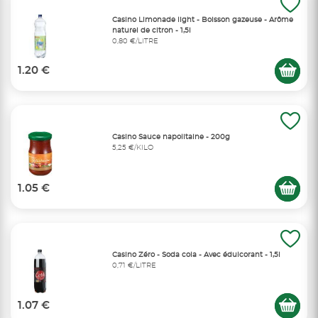
Casino Limonade light - Boisson gazeuse - Arôme
naturel de citron - 1,5l
0,80 €/LITRE
1.20 €
Casino Sauce napolitaine - 200g
5,25 €/KILO
1.05 €
Casino Zéro - Soda cola - Avec édulcorant - 1,5l
0,71 €/LITRE
1.07 €