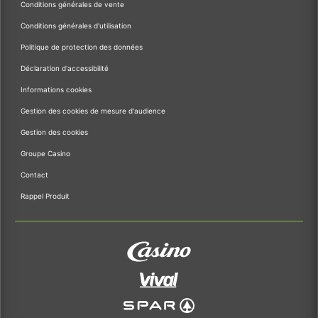
Conditions générales de vente
Conditions générales d'utilisation
Politique de protection des données
Déclaration d'accessibilité
Informations cookies
Gestion des cookies de mesure d'audience
Gestion des cookies
Groupe Casino
Contact
Rappel Produit