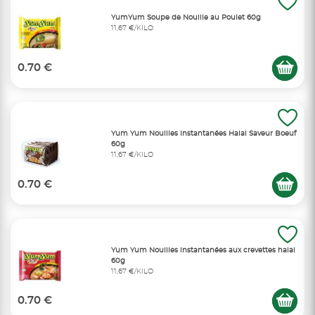
YumYum Soupe de Nouille au Poulet 60g
11,67 €/KILO
0.70 €
Yum Yum Nouilles Instantanées Halal Saveur Boeuf
60g
11,67 €/KILO
0.70 €
Yum Yum Nouilles instantanées aux crevettes halal
60g
11,67 €/KILO
0.70 €