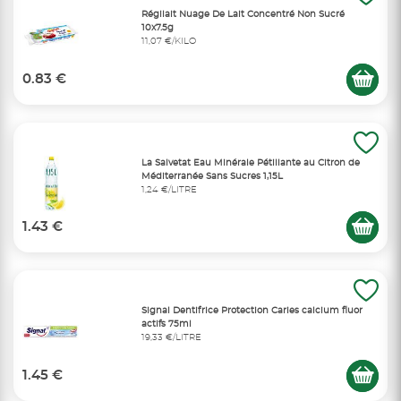
Régilait Nuage De Lait Concentré Non Sucré
10x7.5g
11,07 €/KILO
0.83 €
La Salvetat Eau Minérale Pétillante au Citron de
Méditerranée Sans Sucres 1,15L
1,24 €/LITRE
1.43 €
Signal Dentifrice Protection Caries calcium fluor
actifs 75ml
19,33 €/LITRE
1.45 €