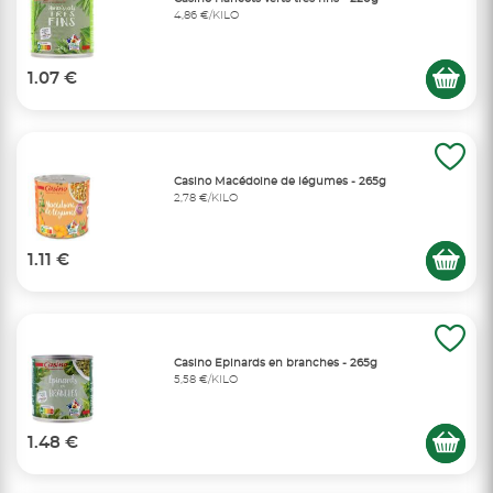
4,86 €/KILO
1.07 €
Casino Macédoine de légumes - 265g
2,78 €/KILO
1.11 €
Casino Epinards en branches - 265g
5,58 €/KILO
1.48 €