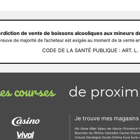
erdiction de vente de boissons alcooliques aux mineurs d
reuve de majorité de l’acheteur est exigée au moment de la vente en
CODE DE LA SANTÉ PUBLIQUE : ART. L. 3
de proxim
s courses
Je trouve mes magasins 
Ain
Aisne
Allier
Alpes-de-Haute-Provence
Bouches-du-Rhône
Calvados
Cantal
Chare
Creuse
Dordogne
Doubs
Drôme
Eure
Eure-