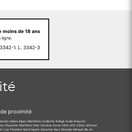
e moins de 18 ans
 ligne.
342-1. L. 3342-3
ité
de proximité
Hautes-Alpes
Alpes-Maritimes
Ardèche
Ariège
Aude
Aveyron
nte
Charente-Maritime
Cher
Corrèze
Corse
Côte-d'Or
Côtes-d'Armor
et-Loir
Finistère
Gard
Haute-Garonne
Gers
Gironde
Hérault
Ille-et-