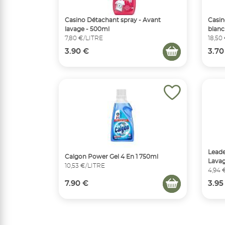
Casino Détachant spray - Avant
Casin
lavage - 500ml
blanc
7,80 €/LITRE
18,50
3.90 €
3.70
Leade
Calgon Power Gel 4 En 1 750ml
Lavag
10,53 €/LITRE
4,94 
7.90 €
3.95