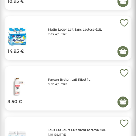
18.95 €
Matin Leger Lait Sans Lactose 6x1L
2,49 €/LITRE
14.95 €
Paysan Breton Lait Ribot 1L
3,50 €/LITRE
3.50 €
Tous Les Jours Lait demi écrémé 6x1L
1,16 €/LITRE