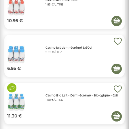
Casino lait Entier 6x1L
1,83 €/LITRE
10.95 €
Casino lait demi-écrémé 6x50cl
2,32 €/LITRE
6.95 €
Casino Bio Lait - Demi-écrémé - Biologique - 6x1l
1,88 €/LITRE
11.30 €