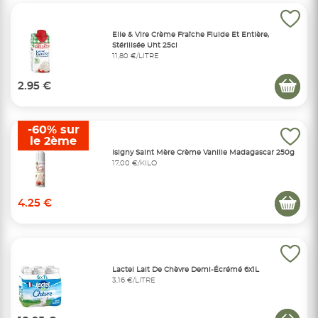
Elle & Vire Crème Fraîche Fluide Et Entière,
Stérilisée Uht 25cl
11,80 €/LITRE
2.95 €
-60% sur
le 2ème
Isigny Saint Mère Crème Vanille Madagascar 250g
17,00 €/KILO
4.25 €
Lactel Lait De Chèvre Demi-Écrémé 6x1L
3,16 €/LITRE