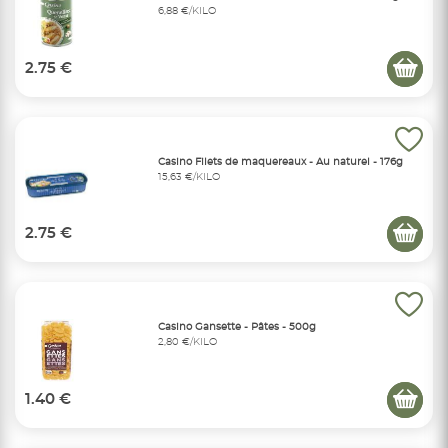
6,88 €/KILO
2.75 €
Casino Filets de maquereaux - Au naturel - 176g
15,63 €/KILO
2.75 €
Casino Gansette - Pâtes - 500g
2,80 €/KILO
1.40 €