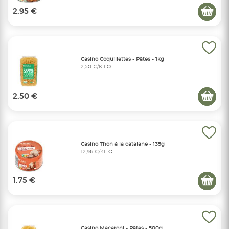
2.95 €
Casino Coquillettes - Pâtes - 1kg
2,50 €/KILO
2.50 €
Casino Thon à la catalane - 135g
12,96 €/KILO
1.75 €
Casino Macaroni - Pâtes - 500g