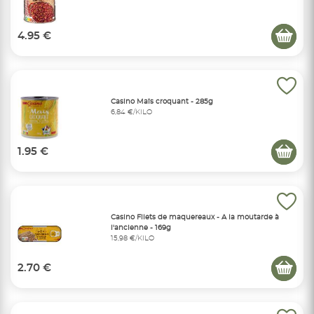
4.95 €
Casino Maïs croquant - 285g
6,84 €/KILO
1.95 €
Casino Filets de maquereaux - A la moutarde à
l'ancienne - 169g
15,98 €/KILO
2.70 €