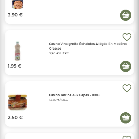
3.90 €
Casino Vinaigrette Échalotes Allégée En Matières
Grasses
3,90 €/LITRE
1.95 €
Casino Terrine Aux Cèpes - 180G
13,89 €/KILO
2.50 €