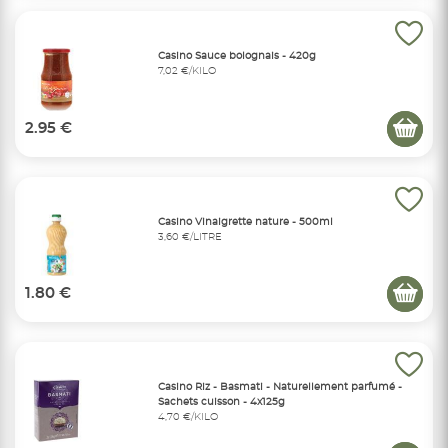
Casino Sauce bolognais - 420g
7,02 €/KILO
2.95 €
Casino Vinaigrette nature - 500ml
3,60 €/LITRE
1.80 €
Casino Riz - Basmati - Naturellement parfumé -
Sachets cuisson - 4x125g
4,70 €/KILO