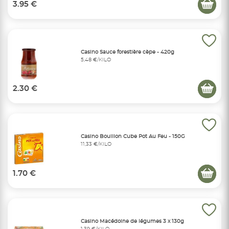
3.95 €
Casino Sauce forestière cèpe - 420g
5,48 €/KILO
2.30 €
Casino Bouillon Cube Pot Au Feu - 150G
11,33 €/KILO
1.70 €
Casino Macédoine de légumes 3 x 130g
1,39 €/KILO