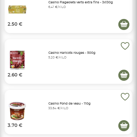
Casino Flageolets verts extra fins - 3x130g
6,41 €/KILO
2.50 €
Casino Haricots rouges - 500g
5,20 €/KILO
2.60 €
Casino Fond de veau - 110g
33,64 €/KILO
3.70 €