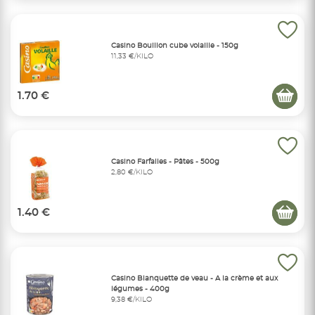
Casino Bouillon cube volaille - 150g
11,33 €/KILO
1.70 €
Casino Farfalles - Pâtes - 500g
2,80 €/KILO
1.40 €
Casino Blanquette de veau - A la crème et aux
légumes - 400g
9,38 €/KILO