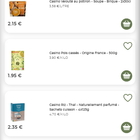
Casino Velouté au potiron - Soupe - Brique - 2x30cl
3,58 €/LITRE
2.15 €
Casino Pois cassés - Origine France - 500g
3,90 €/KILO
1.95 €
Casino Riz - Thaï - Naturellement parfumé -
Sachets cuisson - 4x125g
4,70 €/KILO
2.35 €