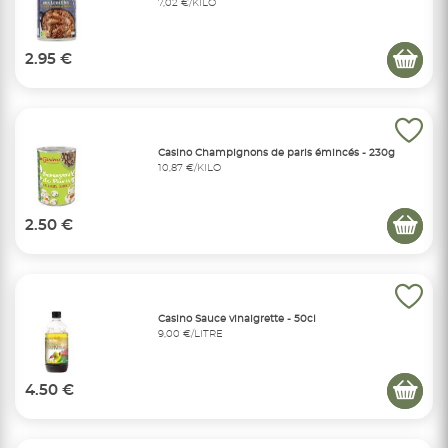
7,02 €/KILO
2.95 €
Casino Champignons de paris émincés - 230g
10,87 €/KILO
2.50 €
Casino Sauce vinaigrette - 50cl
9,00 €/LITRE
4.50 €