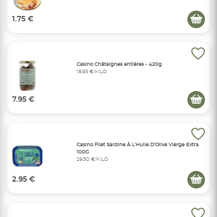
1.75 €
Casino Châtaignes entières - 420g
18,93 €/KILO
7.95 €
Casino Filet Sardine À L’Huile D’Olive Vierge Extra
100G
29,50 €/KILO
2.95 €