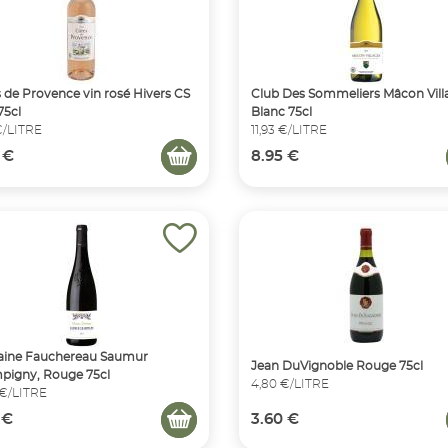
 de Provence vin rosé Hivers CS
Club Des Sommeliers Mâcon Vill
75cl
Blanc 75cl
€/LITRE
11,93 €/LITRE
 €
8.95 €
ine Fauchereau Saumur
Jean DuVignoble Rouge 75cl
pigny, Rouge 75cl
4,80 €/LITRE
 €/LITRE
 €
3.60 €