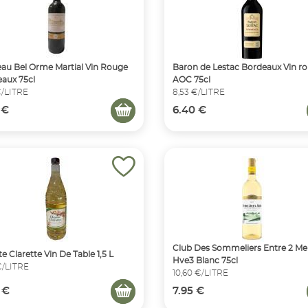
au Bel Orme Martial Vin Rouge
Baron de Lestac Bordeaux Vin r
aux 75cl
AOC 75cl
€/LITRE
8,53 €/LITRE
 €
6.40 €
Club Des Sommeliers Entre 2 Me
e Clarette Vin De Table 1,5 L
Hve3 Blanc 75cl
€/LITRE
10,60 €/LITRE
 €
7.95 €