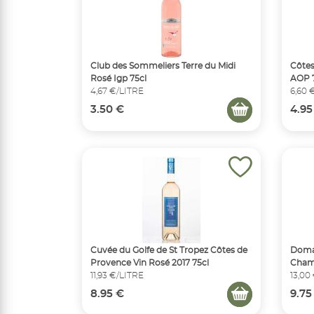
Club des Sommeliers Terre du Midi
Côtes
Rosé Igp 75cl
AOP 
4,67 €/LITRE
6,60 
3.50 €
4.95
Cuvée du Golfe de St Tropez Côtes de
Doma
Provence Vin Rosé 2017 75cl
Cham
11,93 €/LITRE
13,00
8.95 €
9.75