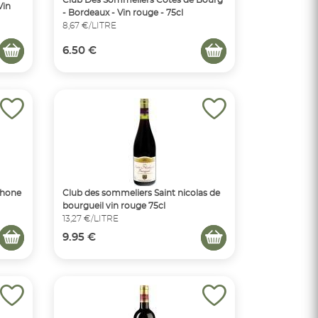
Vin
- Bordeaux - Vin rouge - 75cl
8,67 €/LITRE
6.50 €
Rhone
Club des sommeliers Saint nicolas de
bourgueil vin rouge 75cl
13,27 €/LITRE
9.95 €