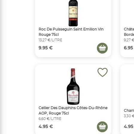
Roc De Puisseguin Saint Emilion Vin
Châte
Rouge 75cl
Borde
13,27 €/LITRE
9,27 
9.95 €
6.95
Cellier Des Dauphins Côtes-Du-Rhône
Chant
AOP, Rouge 75cl
3,30 
6,60 €/LITRE
4.95 €
4.95