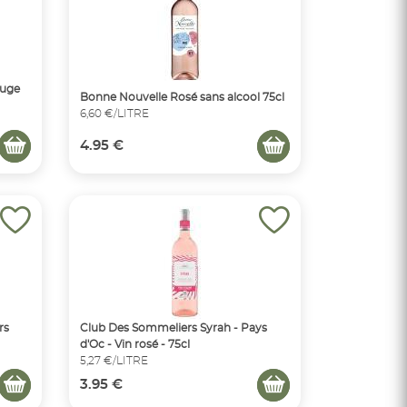
ouge
Bonne Nouvelle Rosé sans alcool 75cl
6,60 €/LITRE
4.95 €
rs
Club Des Sommeliers Syrah - Pays
d'Oc - Vin rosé - 75cl
5,27 €/LITRE
3.95 €