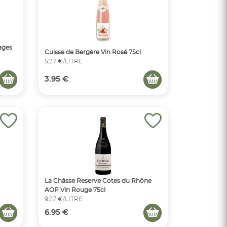
ages
Cuisse de Bergère Vin Rosé 75cl
5,27 €/LITRE
3.95 €
La Châsse Reserve Cotes du Rhône
AOP Vin Rouge 75cl
9,27 €/LITRE
6.95 €