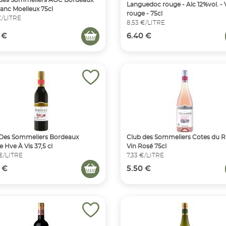
Languedoc rouge - Alc 12%vol. - 
lanc Moelleux 75cl
rouge - 75cl
€/LITRE
8,53 €/LITRE
 €
6.40 €
Des Sommeliers Bordeaux
Club des Sommeliers Cotes du 
 Hve À Vis 37,5 cl
Vin Rosé 75cl
 €/LITRE
7,33 €/LITRE
 €
5.50 €