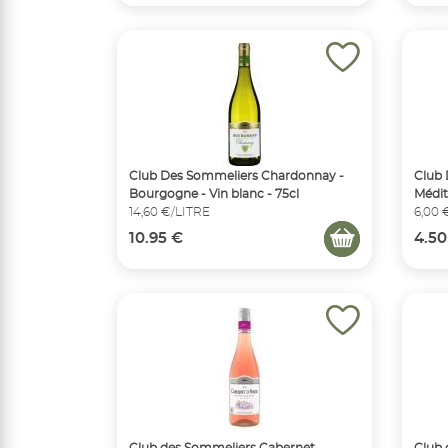
Club Des Sommeliers Chardonnay -
Club 
Bourgogne - Vin blanc - 75cl
Médit
14,60 €/LITRE
6,00 
10.95 €
4.50
Club des Sommeliers Cabernet
Club