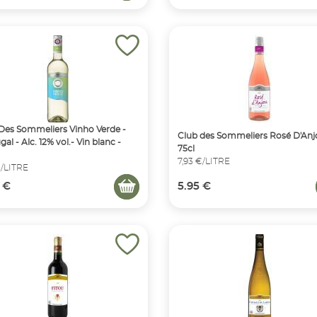
Des Sommeliers Vinho Verde -
Club des Sommeliers Rosé D'Anj
al - Alc. 12% vol.- Vin blanc -
75cl
7,93 €/LITRE
€/LITRE
 €
5.95 €