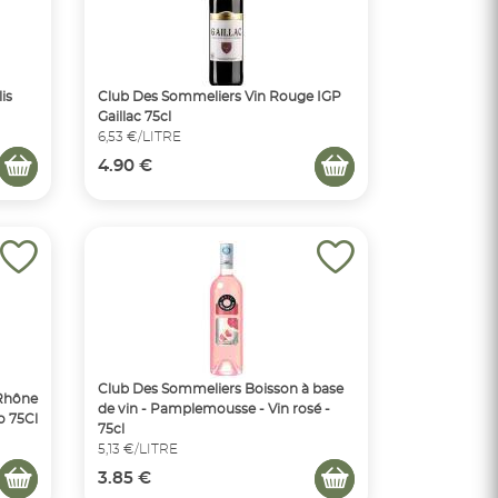
is
Club Des Sommeliers Vin Rouge IGP
Gaillac 75cl
6,53 €/LITRE
4.90 €
Club Des Sommeliers Boisson à base
 Rhône
de vin - Pamplemousse - Vin rosé -
o 75Cl
75cl
5,13 €/LITRE
3.85 €