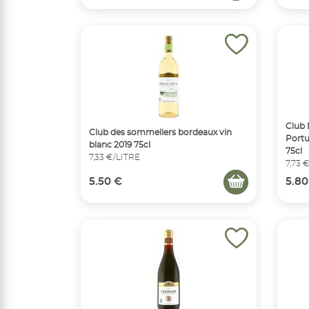
Club 
Club des sommeliers bordeaux vin
Portug
blanc 2019 75cl
75cl
7,33 €/LITRE
7,73 
5.50 €
5.80