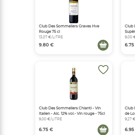
Club Des Sommeliers Graves Hve
Club 
Rouge 75 cl
Supér
13,07 €/LITRE
9,00 
9.80 €
6.75
Club Des Sommeliers Chianti - Vin
Club 
Italien - Alc. 12% vol.- Vin rouge - 75cl
de Loi
9,00 €/LITRE
9,27 
6.75 €
6.95