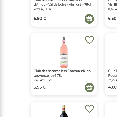
d'Anjou - Val de Loire - Vin rosé - 75cl
Vin B
9,20 €/LITRE
8,67 
6.90 €
6.50
Club des sommeliers Coteaux aix-en-
Club 
provence rosé 75cl
Rouge
7,93 €/LITRE
12,27
5.95 €
4.60