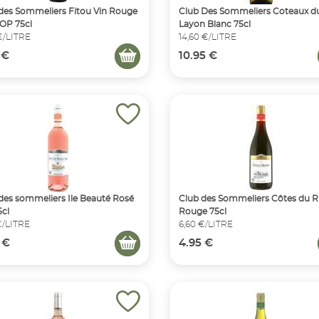
des Sommeliers Fitou Vin Rouge
Club Des Sommeliers Coteaux d
OP 75cl
Layon Blanc 75cl
 €/LITRE
14,60 €/LITRE
 €
10.95 €
des sommeliers Ile Beauté Rosé
Club des Sommeliers Côtes du 
5cl
Rouge 75cl
€/LITRE
6,60 €/LITRE
 €
4.95 €