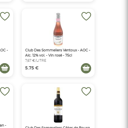
AOC -
Club Des Sommeliers Ventoux - AOC -
Alc. 12% vol. - Vin rosé - 75cl
7,67 €/LITRE
5.75 €
an -
Club Des Sommeliers Côtes de Bourg