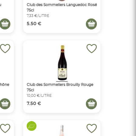
u
Club des Sommeliers Languedoc Rosé
75cl
7,33 €/LITRE
5.50 €
Rhône
Club des Sommeliers Brouilly Rouge
75cl
10,00 €/LITRE
7.50 €