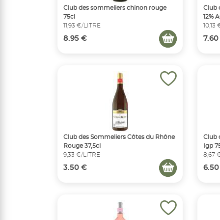
Club des sommeliers chinon rouge
Club 
75cl
12% A
11,93 €/LITRE
10,13
8.95 €
7.60
Club des Sommeliers Côtes du Rhône
Club 
Rouge 37,5cl
Igp 7
9,33 €/LITRE
8,67 
3.50 €
6.50