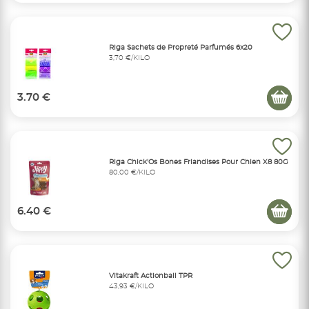
Riga Sachets de Propreté Parfumés 6x20
3,70 €/KILO
3.70 €
Riga Chick'Os Bones Friandises Pour Chien X8 80G
80,00 €/KILO
6.40 €
Vitakraft Actionball TPR
43,93 €/KILO