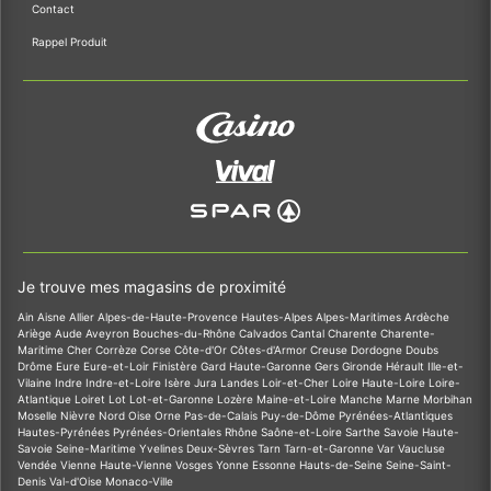
Contact
Rappel Produit
Je trouve mes magasins de proximité
Ain
Aisne
Allier
Alpes-de-Haute-Provence
Hautes-Alpes
Alpes-Maritimes
Ardèche
Ariège
Aude
Aveyron
Bouches-du-Rhône
Calvados
Cantal
Charente
Charente-
Maritime
Cher
Corrèze
Corse
Côte-d'Or
Côtes-d'Armor
Creuse
Dordogne
Doubs
Drôme
Eure
Eure-et-Loir
Finistère
Gard
Haute-Garonne
Gers
Gironde
Hérault
Ille-et-
Vilaine
Indre
Indre-et-Loire
Isère
Jura
Landes
Loir-et-Cher
Loire
Haute-Loire
Loire-
Atlantique
Loiret
Lot
Lot-et-Garonne
Lozère
Maine-et-Loire
Manche
Marne
Morbihan
Moselle
Nièvre
Nord
Oise
Orne
Pas-de-Calais
Puy-de-Dôme
Pyrénées-Atlantiques
Hautes-Pyrénées
Pyrénées-Orientales
Rhône
Saône-et-Loire
Sarthe
Savoie
Haute-
Savoie
Seine-Maritime
Yvelines
Deux-Sèvres
Tarn
Tarn-et-Garonne
Var
Vaucluse
Vendée
Vienne
Haute-Vienne
Vosges
Yonne
Essonne
Hauts-de-Seine
Seine-Saint-
Denis
Val-d'Oise
Monaco-Ville