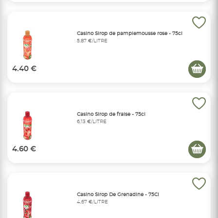
Casino Sirop de pamplemousse rose - 75cl
5,87 €/LITRE
4.40 €
Casino Sirop de fraise - 75cl
6,13 €/LITRE
4.60 €
Casino Sirop De Grenadine - 75Cl
4,67 €/LITRE