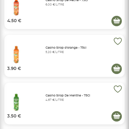
Casino Sirop De Pêche - 75Cl
6,00 €/LITRE
4.50 €
Casino Sirop d'orange - 75cl
5,20 €/LITRE
3.90 €
Casino Sirop De Menthe - 75Cl
4,67 €/LITRE
3.50 €