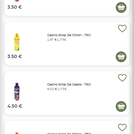
3.50 €
Casino Sirop De Citron - 75Cl
4,67 €/LITRE
3.50 €
Casino Sirop De Cassis - 75Cl
6,00 €/LITRE
4.50 €