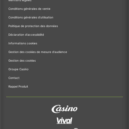
Mentions légales
Conditions générales de vente
Conditions générales d'utilisation
Politique de protection des données
Déclaration d'accessibilité
Informations cookies
Gestion des cookies de mesure d'audience
Gestion des cookies
Groupe Casino
Contact
Rappel Produit