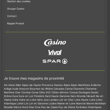
Gestion des cookies
Groupe Casino
Contact
Rappel Produit
Je trouve mes magasins de proximité
Ain
Aisne
Allier
Alpes-de-Haute-Provence
Hautes-Alpes
Alpes-Maritimes
Ardèche
Ariège
Aude
Aveyron
Bouches-du-Rhône
Calvados
Cantal
Charente
Charente-
Maritime
Cher
Corrèze
Corse
Côte-d'Or
Côtes-d'Armor
Creuse
Dordogne
Doubs
Drôme
Eure
Eure-et-Loir
Finistère
Gard
Haute-Garonne
Gers
Gironde
Hérault
Ille-et-
Vilaine
Indre
Indre-et-Loire
Isère
Jura
Landes
Loir-et-Cher
Loire
Haute-Loire
Loire-
Atlantique
Loiret
Lot
Lot-et-Garonne
Lozère
Maine-et-Loire
Manche
Marne
Morbihan
Moselle
Nièvre
Nord
Oise
Orne
Pas-de-Calais
Puy-de-Dôme
Pyrénées-Atlantiques