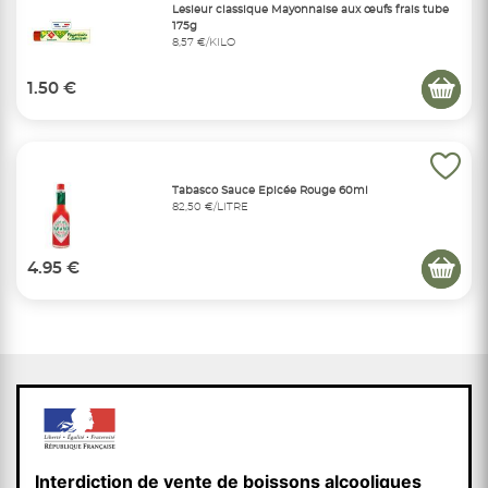
Lesieur classique Mayonnaise aux œufs frais tube
175g
8,57 €/KILO
1.50 €
Tabasco Sauce Epicée Rouge 60ml
82,50 €/LITRE
4.95 €
Interdiction de vente de boissons alcooliques