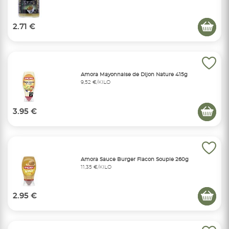
2.71 €
Amora Mayonnaise de Dijon Nature 415g
9,52 €/KILO
3.95 €
Amora Sauce Burger Flacon Souple 260g
11,35 €/KILO
2.95 €