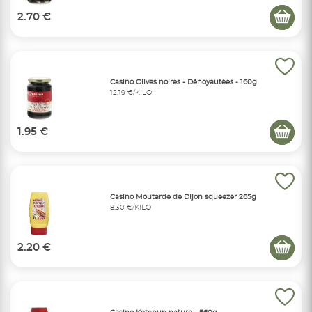
2.70 €
Casino Olives noires - Dénoyautées - 160g
12,19 €/KILO
1.95 €
Casino Moutarde de Dijon squeezer 265g
8,30 €/KILO
2.20 €