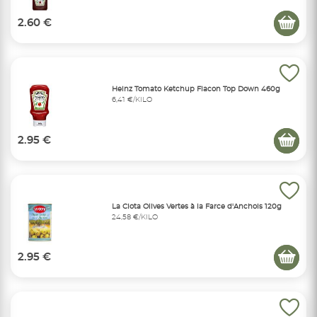
2.60 €
Heinz Tomato Ketchup Flacon Top Down 460g
6,41 €/KILO
2.95 €
La Ciota Olives Vertes à la Farce d'Anchois 120g
24,58 €/KILO
2.95 €