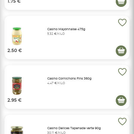
1.75 €
Casino Mayonnaise 475g
5,32 €/KILO
2.50 €
Casino Cornichons Fins 360g
4,47 €/KILO
2.95 €
Casino Delices Tapenade verte 90g
30,11 €/KILO