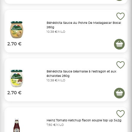
Bénédicta Sauce Au Poivre De Madagascar Bocal
260g
10,38 €/KILO
2.70 €
Bénédicta Sauce béarnaise à l'estragon et aux
échalotes 260g
10,38 €/KILO
2.70 €
Heinz Tomato Ketchup flacon souple top up 342g
7,60 €/KILO