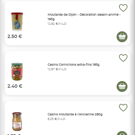
Moutarde de Dijon - Décoration dessin-animé -
195g
12,82 €/KILO
2.50 €
Casino Cornichons extra-fins 185g
12,97 €/KILO
2.40 €
Casino Moutarde à l'Ancienne 280g
6,25 €/KILO