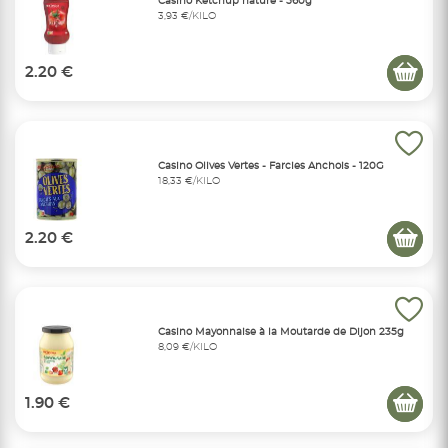
Casino Ketchup nature - 560g
3,93 €/KILO
2.20 €
Casino Olives Vertes - Farcies Anchois - 120G
18,33 €/KILO
2.20 €
Casino Mayonnaise à la Moutarde de Dijon 235g
8,09 €/KILO
1.90 €