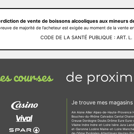
erdiction de vente de boissons alcooliques aux mineurs d
reuve de majorité de l’acheteur est exigée au moment de la vente en
CODE DE LA SANTÉ PUBLIQUE : ART. L. 3
de proxim
s courses
Je trouve mes magasins 
Ain
Aisne
Allier
Alpes-de-Haute-Provence
Bouches-du-Rhône
Calvados
Cantal
Chare
Creuse
Dordogne
Doubs
Drôme
Eure
Eure-
Vilaine
Indre
Indre-et-Loire
Isère
Jura
Lan
et-Garonne
Lozère
Maine-et-Loire
Manch
de-Dôme
Pyrénées-Atlantiques
Hautes-Py