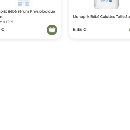
rix Bébé Sérum Physiologique
ml
Monoprix Bébé Culottes Taille 5 
 €/LITRE
 €
6.35 €