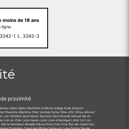
e moins de 18 ans
 ligne.
342-1. L. 3342-3
ité
de proximité
Hautes-Alpes
Alpes-Maritimes
Ardèche
Ariège
Aude
Aveyron
nte
Charente-Maritime
Cher
Corrèze
Corse
Côte-d'Or
Côtes-d'Armor
et-Loir
Finistère
Gard
Haute-Garonne
Gers
Gironde
Hérault
Ille-et-
des
Loir-et-Cher
Loire
Haute-Loire
Loire-Atlantique
Loiret
Lot
Lot-
e
Marne
Morbihan
Moselle
Nièvre
Nord
Oise
Orne
Pas-de-Calais
Puy-
rénées
Pyrénées-Orientales
Rhône
Saône-et-Loire
Sarthe
Savoie