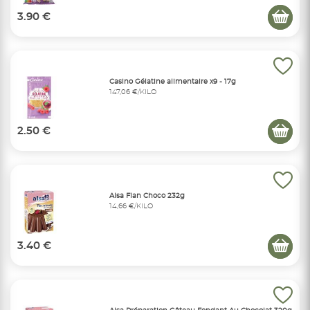
3.90 €
Casino Gélatine alimentaire x9 - 17g
147,06 €/KILO
2.50 €
Alsa Flan Choco 232g
14,66 €/KILO
3.40 €