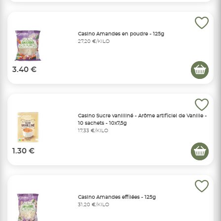
Casino Amandes en poudre - 125g
27,20 €/KILO
3.40 €
Casino Sucre vanilliné - Arôme artificiel de Vanille -
10 sachets - 10x7,5g
17,33 €/KILO
1.30 €
Casino Amandes effilées - 125g
31,20 €/KILO