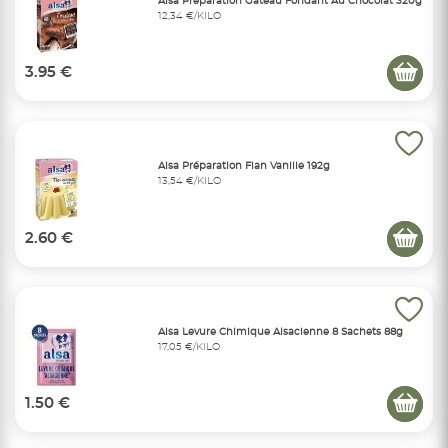
Alsa Préparation Gâteau Fondant Au Chocolat 320g
12,34 €/KILO
3.95 €
Alsa Préparation Flan Vanille 192g
13,54 €/KILO
2.60 €
Alsa Levure Chimique Alsacienne 8 Sachets 88g
17,05 €/KILO
1.50 €