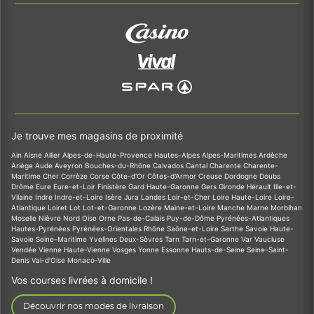
Je trouve mes magasins de proximité
Ain
Aisne
Allier
Alpes-de-Haute-Provence
Hautes-Alpes
Alpes-Maritimes
Ardèche
Ariège
Aude
Aveyron
Bouches-du-Rhône
Calvados
Cantal
Charente
Charente-
Maritime
Cher
Corrèze
Corse
Côte-d'Or
Côtes-d'Armor
Creuse
Dordogne
Doubs
Drôme
Eure
Eure-et-Loir
Finistère
Gard
Haute-Garonne
Gers
Gironde
Hérault
Ille-et-
Vilaine
Indre
Indre-et-Loire
Isère
Jura
Landes
Loir-et-Cher
Loire
Haute-Loire
Loire-
Atlantique
Loiret
Lot
Lot-et-Garonne
Lozère
Maine-et-Loire
Manche
Marne
Morbihan
Moselle
Nièvre
Nord
Oise
Orne
Pas-de-Calais
Puy-de-Dôme
Pyrénées-Atlantiques
Hautes-Pyrénées
Pyrénées-Orientales
Rhône
Saône-et-Loire
Sarthe
Savoie
Haute-
Savoie
Seine-Maritime
Yvelines
Deux-Sèvres
Tarn
Tarn-et-Garonne
Var
Vaucluse
Vendée
Vienne
Haute-Vienne
Vosges
Yonne
Essonne
Hauts-de-Seine
Seine-Saint-
Denis
Val-d'Oise
Monaco-Ville
Vos courses livrées à domicile !
Découvrir nos modes de livraison