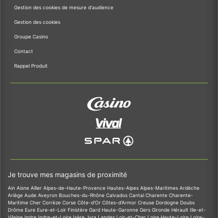
Gestion des cookies de mesure d'audience
Gestion des cookies
Groupe Casino
Contact
Rappel Produit
Je trouve mes magasins de proximité
Ain
Aisne
Allier
Alpes-de-Haute-Provence
Hautes-Alpes
Alpes-Maritimes
Ardèche
Ariège
Aude
Aveyron
Bouches-du-Rhône
Calvados
Cantal
Charente
Charente-
Maritime
Cher
Corrèze
Corse
Côte-d'Or
Côtes-d'Armor
Creuse
Dordogne
Doubs
Drôme
Eure
Eure-et-Loir
Finistère
Gard
Haute-Garonne
Gers
Gironde
Hérault
Ille-et-
Vilaine
Indre
Indre-et-Loire
Isère
Jura
Landes
Loir-et-Cher
Loire
Haute-Loire
Loire-