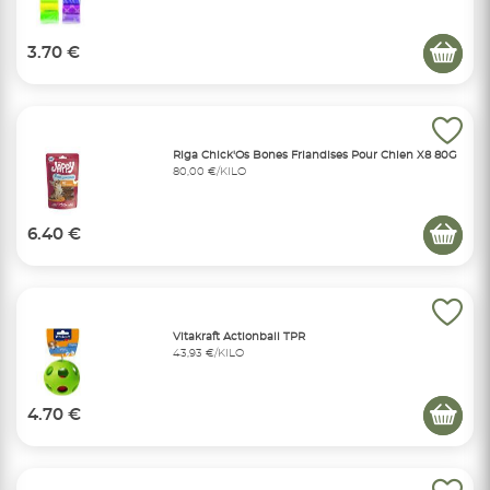
3.70 €
Riga Chick'Os Bones Friandises Pour Chien X8 80G
80,00 €/KILO
6.40 €
Vitakraft Actionball TPR
43,93 €/KILO
4.70 €