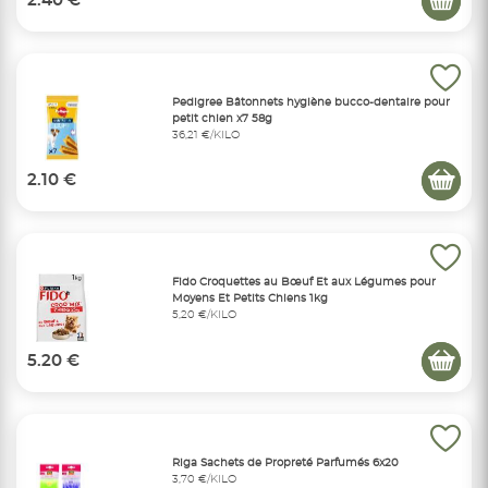
2.40 €
Pedigree Bâtonnets hygiène bucco-dentaire pour
petit chien x7 58g
36,21 €/KILO
2.10 €
Fido Croquettes au Bœuf Et aux Légumes pour
Moyens Et Petits Chiens 1kg
5,20 €/KILO
5.20 €
Riga Sachets de Propreté Parfumés 6x20
3,70 €/KILO