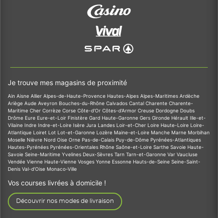
Je trouve mes magasins de proximité
Ain
Aisne
Allier
Alpes-de-Haute-Provence
Hautes-Alpes
Alpes-Maritimes
Ardèche
Ariège
Aude
Aveyron
Bouches-du-Rhône
Calvados
Cantal
Charente
Charente-
Maritime
Cher
Corrèze
Corse
Côte-d'Or
Côtes-d'Armor
Creuse
Dordogne
Doubs
Drôme
Eure
Eure-et-Loir
Finistère
Gard
Haute-Garonne
Gers
Gironde
Hérault
Ille-et-
Vilaine
Indre
Indre-et-Loire
Isère
Jura
Landes
Loir-et-Cher
Loire
Haute-Loire
Loire-
Atlantique
Loiret
Lot
Lot-et-Garonne
Lozère
Maine-et-Loire
Manche
Marne
Morbihan
Moselle
Nièvre
Nord
Oise
Orne
Pas-de-Calais
Puy-de-Dôme
Pyrénées-Atlantiques
Hautes-Pyrénées
Pyrénées-Orientales
Rhône
Saône-et-Loire
Sarthe
Savoie
Haute-
Savoie
Seine-Maritime
Yvelines
Deux-Sèvres
Tarn
Tarn-et-Garonne
Var
Vaucluse
Vendée
Vienne
Haute-Vienne
Vosges
Yonne
Essonne
Hauts-de-Seine
Seine-Saint-
Denis
Val-d'Oise
Monaco-Ville
Vos courses livrées à domicile !
Découvrir nos modes de livraison