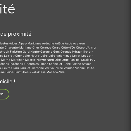
ité
de proximité
Hautes-Alpes
Alpes-Maritimes
Ardèche
Ariège
Aude
Aveyron
nte
Charente-Maritime
Cher
Corrèze
Corse
Côte-d'Or
Côtes-d'Armor
et-Loir
Finistère
Gard
Haute-Garonne
Gers
Gironde
Hérault
Ille-et-
des
Loir-et-Cher
Loire
Haute-Loire
Loire-Atlantique
Loiret
Lot
Lot-
e
Marne
Morbihan
Moselle
Nièvre
Nord
Oise
Orne
Pas-de-Calais
Puy-
rénées
Pyrénées-Orientales
Rhône
Saône-et-Loire
Sarthe
Savoie
x-Sèvres
Tarn
Tarn-et-Garonne
Var
Vaucluse
Vendée
Vienne
Haute-
eine
Seine-Saint-Denis
Val-d'Oise
Monaco-Ville
icile !
on