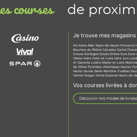
de proxim
s courses
Je trouve mes magasins 
Ain
Aisne
Allier
Alpes-de-Haute-Provence
Bouches-du-Rhône
Calvados
Cantal
Chare
Creuse
Dordogne
Doubs
Drôme
Eure
Eure-
Vilaine
Indre
Indre-et-Loire
Isère
Jura
Lan
et-Garonne
Lozère
Maine-et-Loire
Manch
de-Dôme
Pyrénées-Atlantiques
Hautes-Py
Haute-Savoie
Seine-Maritime
Yvelines
Deu
Vienne
Vosges
Yonne
Essonne
Hauts-de-S
Vos courses livrées à dom
Découvrir nos modes de livrais