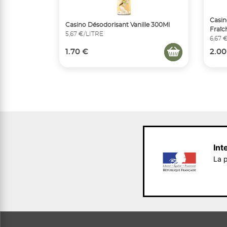
Casin
Casino Désodorisant Vanille 300Ml
Fraîc
5,67 €/LITRE
6,67 
1.70 €
2.00
Int
La p