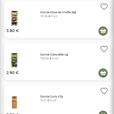
Ducros Clous de Girofle 29g
131,03 €/KILO
3.80 €
Ducros Ciboulette 4g
725,00 €/KILO
2.90 €
Ducros Curry 47g
70,21 €/KILO