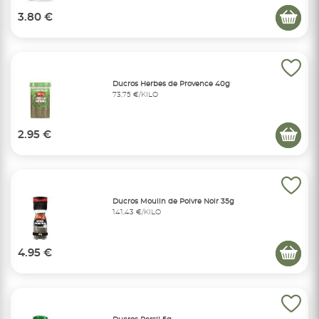
3.80 €
Ducros Herbes de Provence 40g
73,75 €/KILO
2.95 €
Ducros Moulin de Poivre Noir 35g
141,43 €/KILO
4.95 €