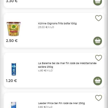
3.30 €
Kühne Oignons frits boîte 100g
25,00 €/KILO
2.50 €
La Baleine Sel de mer fin iodé de Méditerranée
salière 250g
4,80 €/KILO
1.20 €
Leader Price Sel Fin Iodé de Mer 250g
3,80 €/KILO