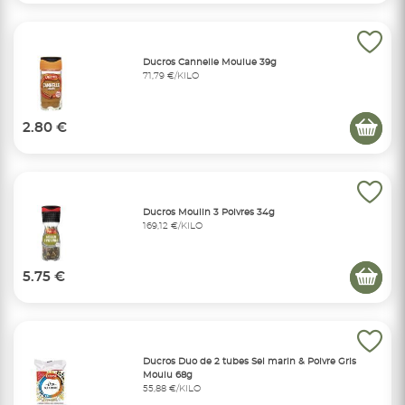
Ducros Cannelle Moulue 39g
71,79 €/KILO
2.80 €
Ducros Moulin 3 Poivres 34g
169,12 €/KILO
5.75 €
Ducros Duo de 2 tubes Sel marin & Poivre Gris
Moulu 68g
55,88 €/KILO