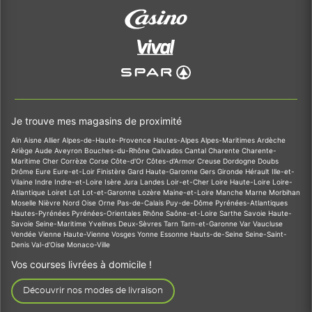
Je trouve mes magasins de proximité
Ain
Aisne
Allier
Alpes-de-Haute-Provence
Hautes-Alpes
Alpes-Maritimes
Ardèche
Ariège
Aude
Aveyron
Bouches-du-Rhône
Calvados
Cantal
Charente
Charente-
Maritime
Cher
Corrèze
Corse
Côte-d'Or
Côtes-d'Armor
Creuse
Dordogne
Doubs
Drôme
Eure
Eure-et-Loir
Finistère
Gard
Haute-Garonne
Gers
Gironde
Hérault
Ille-et-
Vilaine
Indre
Indre-et-Loire
Isère
Jura
Landes
Loir-et-Cher
Loire
Haute-Loire
Loire-
Atlantique
Loiret
Lot
Lot-et-Garonne
Lozère
Maine-et-Loire
Manche
Marne
Morbihan
Moselle
Nièvre
Nord
Oise
Orne
Pas-de-Calais
Puy-de-Dôme
Pyrénées-Atlantiques
Hautes-Pyrénées
Pyrénées-Orientales
Rhône
Saône-et-Loire
Sarthe
Savoie
Haute-
Savoie
Seine-Maritime
Yvelines
Deux-Sèvres
Tarn
Tarn-et-Garonne
Var
Vaucluse
Vendée
Vienne
Haute-Vienne
Vosges
Yonne
Essonne
Hauts-de-Seine
Seine-Saint-
Denis
Val-d'Oise
Monaco-Ville
Vos courses livrées à domicile !
Découvrir nos modes de livraison