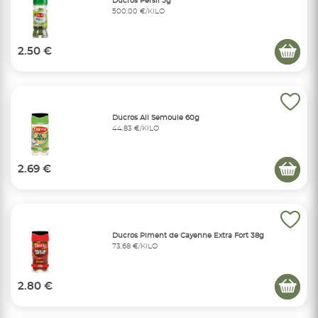
Ducros Persil 5g
500,00 €/KILO
2.50 €
Ducros Ail Semoule 60g
44,83 €/KILO
2.69 €
Ducros Piment de Cayenne Extra Fort 38g
73,68 €/KILO
2.80 €