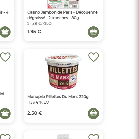
s - 4
Casino Jambon de Paris - Découenné
dégraissé - 2 tranches - 80g
24,38 €/KILO
1.95 €
ini
Monoprix Rillettes Du Mans 220g
11,36 €/KILO
2.50 €