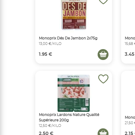
Monoprix Dés De Jambon 2x75g
Monop
13,00 €/KILO
15,68
1.95 €
3.45
Monoprix Lardons Nature Qualité
Monop
Supérieure 200g
21,50
12,50 €/KILO
2.50 €
2.15