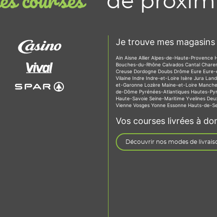
de proxim
s courses
Je trouve mes magasins 
Ain
Aisne
Allier
Alpes-de-Haute-Provence
Bouches-du-Rhône
Calvados
Cantal
Chare
Creuse
Dordogne
Doubs
Drôme
Eure
Eure-
Vilaine
Indre
Indre-et-Loire
Isère
Jura
Lan
et-Garonne
Lozère
Maine-et-Loire
Manch
de-Dôme
Pyrénées-Atlantiques
Hautes-Py
Haute-Savoie
Seine-Maritime
Yvelines
Deu
Vienne
Vosges
Yonne
Essonne
Hauts-de-S
Vos courses livrées à dom
Découvrir nos modes de livrais