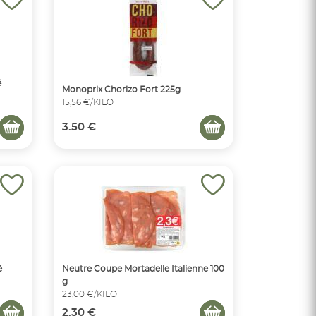
é
Monoprix Chorizo Fort 225g
15,56 €/KILO
3.50 €
é
Neutre Coupe Mortadelle Italienne 100
g
23,00 €/KILO
2.30 €