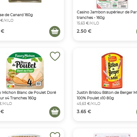
Casino Jambon supérieur de Pari
e de Canard 160g
tranches - 160g
 €/KILO
15,63 €/KILO
 €
2.50 €
y Michon Blanc de Poulet Doré
Justin Bridou Bâton de Berger M
ur x4 Tranches 160g
100% Poulet x10 80g
 €/KILO
45,63 €/KILO
 €
3.65 €