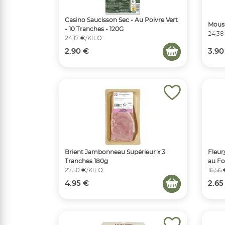
Casino Saucisson Sec - Au Poivre Vert
Mouss
- 10 Tranches - 120G
24,38
24,17 €/KILO
2.90 €
3.90
Brient Jambonneau Supérieur x 3
Fleur
Tranches 180g
au Fo
27,50 €/KILO
16,56
4.95 €
2.65