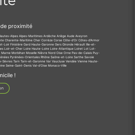
ité
de proximité
Hautes-Alpes
Alpes-Maritimes
Ardèche
Ariège
Aude
Aveyron
nte
Charente-Maritime
Cher
Corrèze
Corse
Côte-d'Or
Côtes-d'Armor
et-Loir
Finistère
Gard
Haute-Garonne
Gers
Gironde
Hérault
Ille-et-
des
Loir-et-Cher
Loire
Haute-Loire
Loire-Atlantique
Loiret
Lot
Lot-
e
Marne
Morbihan
Moselle
Nièvre
Nord
Oise
Orne
Pas-de-Calais
Puy-
rénées
Pyrénées-Orientales
Rhône
Saône-et-Loire
Sarthe
Savoie
x-Sèvres
Tarn
Tarn-et-Garonne
Var
Vaucluse
Vendée
Vienne
Haute-
eine
Seine-Saint-Denis
Val-d'Oise
Monaco-Ville
icile !
on