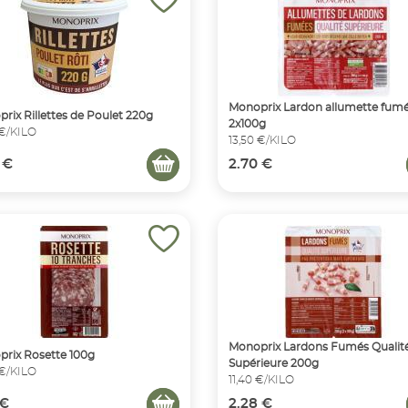
Monoprix Lardon allumette fum
rix Rillettes de Poulet 220g
2x100g
 €/KILO
13,50 €/KILO
 €
2.70 €
Monoprix Lardons Fumés Qualit
rix Rosette 100g
Supérieure 200g
 €/KILO
11,40 €/KILO
 €
2.28 €