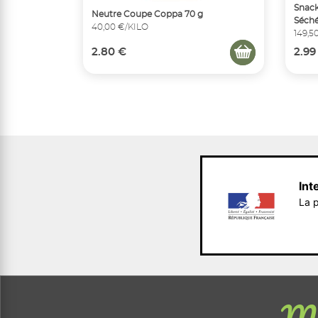
Snack
Neutre Coupe Coppa 70 g
Séché
40,00 €/KILO
149,5
2.80 €
2.99
Int
La p