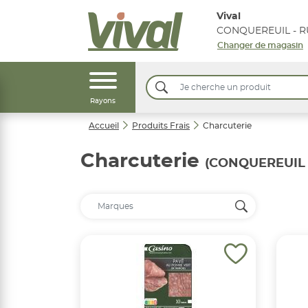
Vival
Changer de magasin
Rayons
Accueil
Produits Frais
Charcuterie
Charcuterie
(CONQUEREUIL 