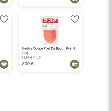
Neutre Coupe Filet De Bacon Fumé
70 g
32,86 €/KILO
2.30 €