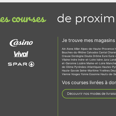
de proxim
s courses
Je trouve mes magasins 
Ain
Aisne
Allier
Alpes-de-Haute-Provence
Bouches-du-Rhône
Calvados
Cantal
Chare
Creuse
Dordogne
Doubs
Drôme
Eure
Eure-
Vilaine
Indre
Indre-et-Loire
Isère
Jura
Lan
et-Garonne
Lozère
Maine-et-Loire
Manch
de-Dôme
Pyrénées-Atlantiques
Hautes-Py
Haute-Savoie
Seine-Maritime
Yvelines
Deu
Vienne
Vosges
Yonne
Essonne
Hauts-de-S
Vos courses livrées à dom
Découvrir nos modes de livrais