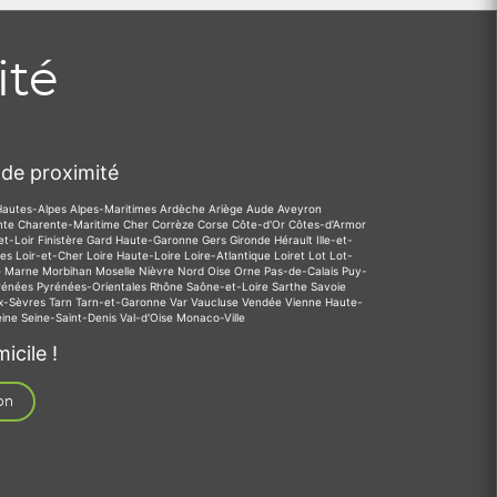
ité
de proximité
Hautes-Alpes
Alpes-Maritimes
Ardèche
Ariège
Aude
Aveyron
nte
Charente-Maritime
Cher
Corrèze
Corse
Côte-d'Or
Côtes-d'Armor
et-Loir
Finistère
Gard
Haute-Garonne
Gers
Gironde
Hérault
Ille-et-
des
Loir-et-Cher
Loire
Haute-Loire
Loire-Atlantique
Loiret
Lot
Lot-
e
Marne
Morbihan
Moselle
Nièvre
Nord
Oise
Orne
Pas-de-Calais
Puy-
rénées
Pyrénées-Orientales
Rhône
Saône-et-Loire
Sarthe
Savoie
x-Sèvres
Tarn
Tarn-et-Garonne
Var
Vaucluse
Vendée
Vienne
Haute-
eine
Seine-Saint-Denis
Val-d'Oise
Monaco-Ville
icile !
on