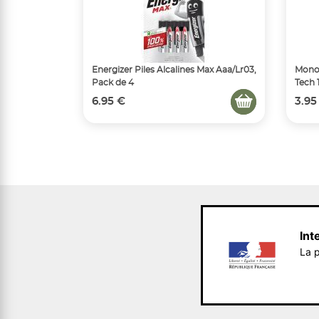
Energizer Piles Alcalines Max Aaa/Lr03,
Monop
Pack de 4
Tech 
6.95 €
3.95
Int
La p