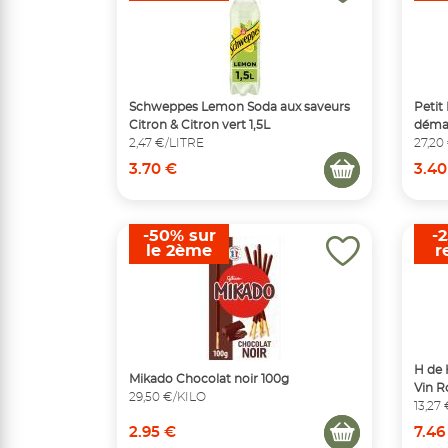
Schweppes Lemon Soda aux saveurs
Petit
Citron & Citron vert 1,5L
démar
2,47 €/LITRE
27,20
3.70 €
3.40
-50% sur
-
le 2ème
r
H de
Mikado Chocolat noir 100g
Vin R
29,50 €/KILO
13,27
2.95 €
7.46