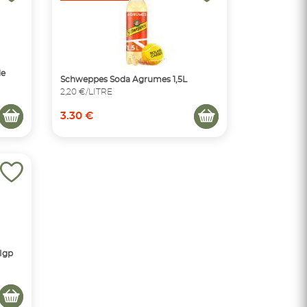
de
Schweppes Soda Agrumes 1,5L
2,20 €/LITRE
3.30 €
Igp