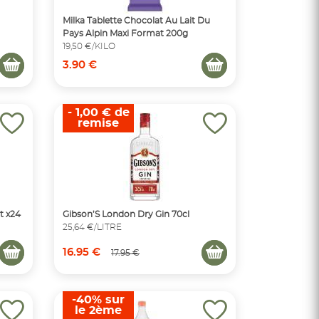
Milka Tablette Chocolat Au Lait Du
Pays Alpin Maxi Format 200g
19,50 €/KILO
3.90 €
- 1,00 € de
remise
t x24
Gibson’S London Dry Gin 70cl
25,64 €/LITRE
16.95 €
17.95 €
-40% sur
le 2ème