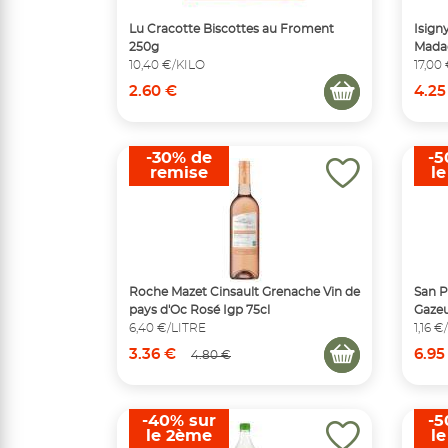
Lu Cracotte Biscottes au Froment
Isign
250g
Mada
10,40 €/KILO
17,00
2.60 €
4.25
-30% de
-5
remise
l
Roche Mazet Cinsault Grenache Vin de
San P
pays d'Oc Rosé Igp 75cl
Gazeu
6,40 €/LITRE
1,16 
3.36 €
6.95
4.80 €
-40% sur
-5
le 2ème
l