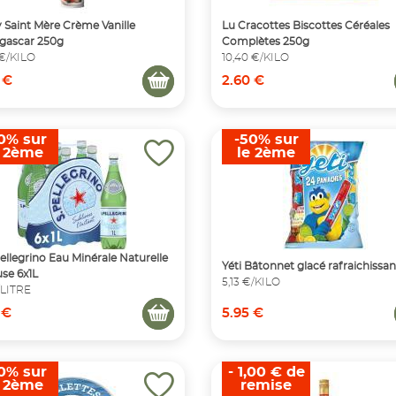
y Saint Mère Crème Vanille
Lu Cracottes Biscottes Céréales
gascar 250g
Complètes 250g
 €/KILO
10,40 €/KILO
 €
2.60 €
0% sur
-50% sur
e 2ème
le 2ème
ellegrino Eau Minérale Naturelle
Yéti Bâtonnet glacé rafraichissan
se 6x1L
5,13 €/KILO
€/LITRE
 €
5.95 €
0% sur
- 1,00 € de
e 2ème
remise