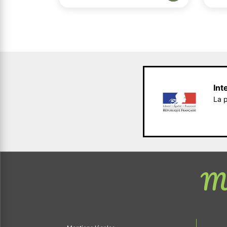
Int
La p
Me