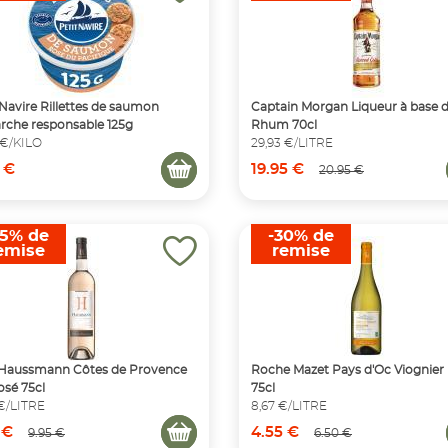
 Navire Rillettes de saumon
Captain Morgan Liqueur à base 
che responsable 125g
Rhum 70cl
 €/KILO
29,93 €/LITRE
 €
19.95 €
20.95 €
25% de
-30% de
emise
remise
 Haussmann Côtes de Provence
Roche Mazet Pays d'Oc Viognier 
osé 75cl
75cl
 €/LITRE
8,67 €/LITRE
 €
4.55 €
9.95 €
6.50 €