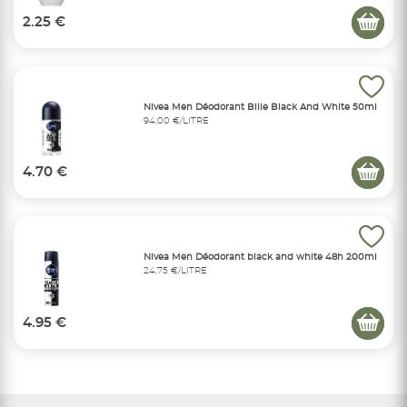
2.25 €
Nivea Men Déodorant Bille Black And White 50ml
94,00 €/LITRE
4.70 €
Nivea Men Déodorant black and white 48h 200ml
24,75 €/LITRE
4.95 €