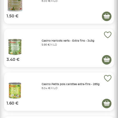
6,00 €/KILO
1.50 €
Casino Haricots verts - Extra fins - 345g
9,86 €/KILO
3.40 €
Casino Petits pois carottes extra-fins - 265g
6,04 €/KILO
1.60 €