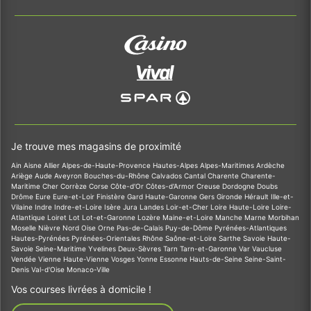
Je trouve mes magasins de proximité
Ain
Aisne
Allier
Alpes-de-Haute-Provence
Hautes-Alpes
Alpes-Maritimes
Ardèche
Ariège
Aude
Aveyron
Bouches-du-Rhône
Calvados
Cantal
Charente
Charente-
Maritime
Cher
Corrèze
Corse
Côte-d'Or
Côtes-d'Armor
Creuse
Dordogne
Doubs
Drôme
Eure
Eure-et-Loir
Finistère
Gard
Haute-Garonne
Gers
Gironde
Hérault
Ille-et-
Vilaine
Indre
Indre-et-Loire
Isère
Jura
Landes
Loir-et-Cher
Loire
Haute-Loire
Loire-
Atlantique
Loiret
Lot
Lot-et-Garonne
Lozère
Maine-et-Loire
Manche
Marne
Morbihan
Moselle
Nièvre
Nord
Oise
Orne
Pas-de-Calais
Puy-de-Dôme
Pyrénées-Atlantiques
Hautes-Pyrénées
Pyrénées-Orientales
Rhône
Saône-et-Loire
Sarthe
Savoie
Haute-
Savoie
Seine-Maritime
Yvelines
Deux-Sèvres
Tarn
Tarn-et-Garonne
Var
Vaucluse
Vendée
Vienne
Haute-Vienne
Vosges
Yonne
Essonne
Hauts-de-Seine
Seine-Saint-
Denis
Val-d'Oise
Monaco-Ville
Vos courses livrées à domicile !