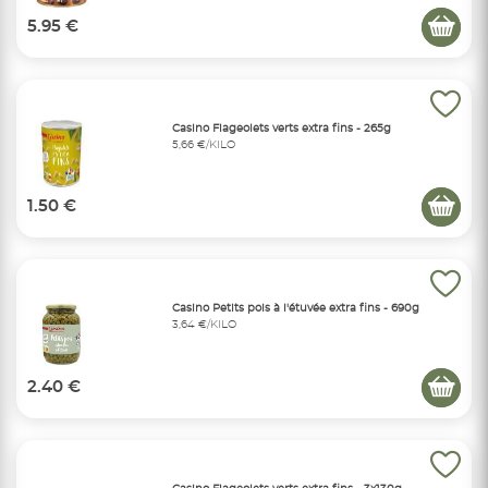
5.95 €
Casino Flageolets verts extra fins - 265g
5,66 €/KILO
1.50 €
Casino Petits pois à l'étuvée extra fins - 690g
3,64 €/KILO
2.40 €