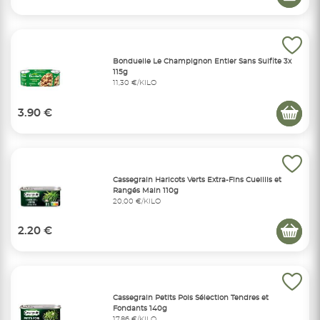
Bonduelle Le Champignon Entier Sans Sulfite 3x
115g
11,30 €/KILO
3.90 €
Cassegrain Haricots Verts Extra-Fins Cueillis et
Rangés Main 110g
20,00 €/KILO
2.20 €
Cassegrain Petits Pois Sélection Tendres et
Fondants 140g
17,86 €/KILO