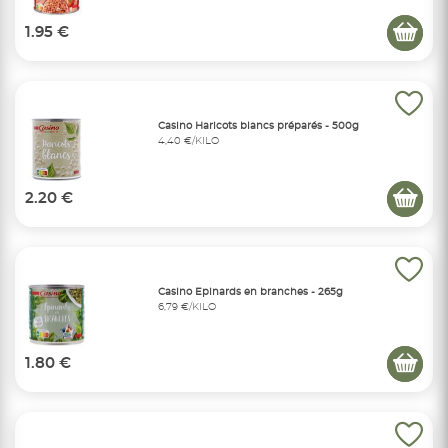
1.95 €
Casino Haricots blancs préparés - 500g
4,40 €/KILO
2.20 €
Casino Epinards en branches - 265g
6,79 €/KILO
1.80 €