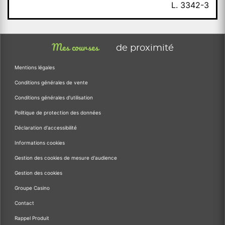
L. 3342-3
Mes courses
de proximité
Mentions légales
Conditions générales de vente
Conditions générales d'utilisation
Politique de protection des données
Déclaration d'accessibilité
Informations cookies
Gestion des cookies de mesure d'audience
Gestion des cookies
Groupe Casino
Contact
Rappel Produit