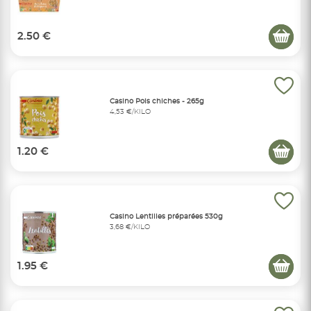
2.50 €
Casino Pois chiches - 265g
4,53 €/KILO
1.20 €
Casino Lentilles préparées 530g
3,68 €/KILO
1.95 €