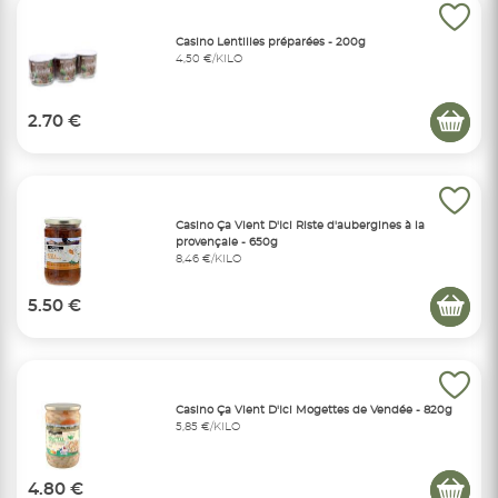
Casino Lentilles préparées - 200g
4,50 €/KILO
2.70 €
Casino Ça Vient D'Ici Riste d'aubergines à la
provençale - 650g
8,46 €/KILO
5.50 €
Casino Ça Vient D'Ici Mogettes de Vendée - 820g
5,85 €/KILO
4.80 €