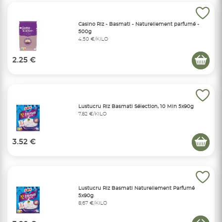
Casino Riz - Basmati - Naturellement parfumé -
500g
4,50 €/KILO
2.25 €
Lustucru Riz Basmati Sélection, 10 Min 5x90g
7,82 €/KILO
3.52 €
Lustucru Riz Basmati Naturellement Parfumé
5x90g
8,67 €/KILO