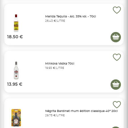
Merida Tequila - Alc. 35% vol. - 70cl
26,43 €/LITRE
18.50 €
Minkova Vodka 70cl
19,93 €/LITRE
13.95 €
Négrita Bardinet rhum édition classique 40° 20cl
29,75 €/LITRE