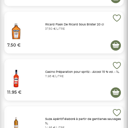
Ricard Flask De Ricard Sous Blister 20 cl
37,50 €/LITRE
7.50 €
Casino Préparation pour spritz - Alcool 15 % vol. - 1L
11,95 €/LITRE
11.95 €
Suze Apéritif élaboré à partir de gentianes sauvages
1L
14,95 €/LITRE