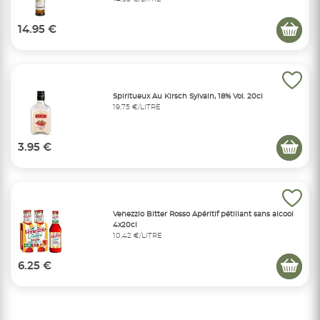
14.95 €
Spiritueux Au Kirsch Sylvain, 18% Vol. 20cl
19,75 €/LITRE
3.95 €
Venezzio Bitter Rosso Apéritif pétillant sans alcool
4x20cl
10,42 €/LITRE
6.25 €