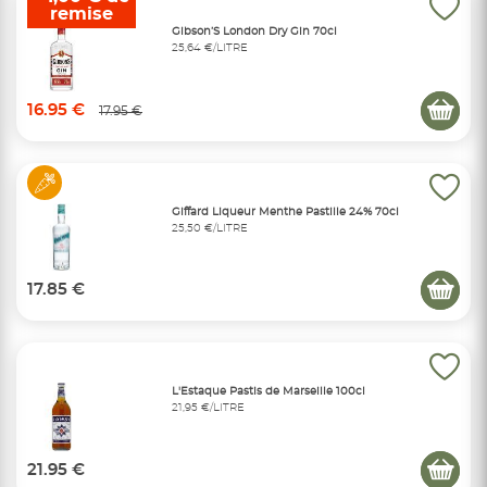
remise
Gibson’S London Dry Gin 70cl
25,64 €/LITRE
16.95 €
17.95 €
Giffard Liqueur Menthe Pastille 24% 70cl
25,50 €/LITRE
17.85 €
L'Estaque Pastis de Marseille 100cl
21,95 €/LITRE
21.95 €