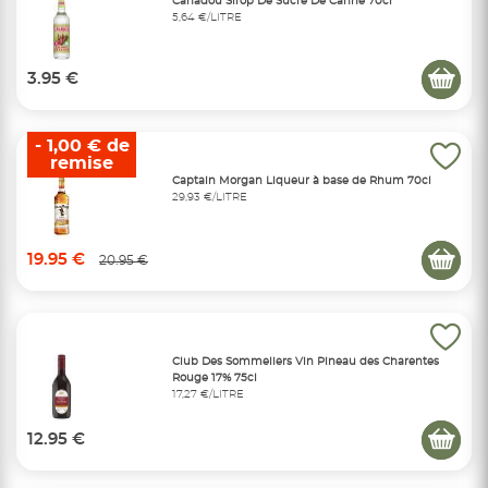
Canadou Sirop De Sucre De Canne 70cl
5,64 €/LITRE
3.95 €
- 1,00 € de
remise
Captain Morgan Liqueur à base de Rhum 70cl
29,93 €/LITRE
19.95 €
20.95 €
Club Des Sommeliers Vin Pineau des Charentes
Rouge 17% 75cl
17,27 €/LITRE
12.95 €