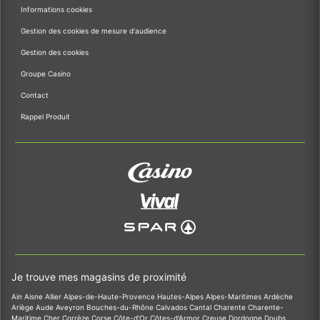
Informations cookies
Gestion des cookies de mesure d'audience
Gestion des cookies
Groupe Casino
Contact
Rappel Produit
Je trouve mes magasins de proximité
Ain
Aisne
Allier
Alpes-de-Haute-Provence
Hautes-Alpes
Alpes-Maritimes
Ardèche
Ariège
Aude
Aveyron
Bouches-du-Rhône
Calvados
Cantal
Charente
Charente-
Maritime
Cher
Corrèze
Corse
Côte-d'Or
Côtes-d'Armor
Creuse
Dordogne
Doubs