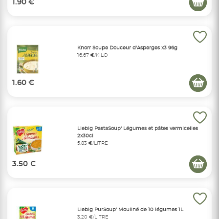
1.90 €
Knorr Soupe Douceur d'Asperges x3 96g
16,67 €/KILO
1.60 €
Liebig PastaSoup' Légumes et pâtes vermicelles
2x30cl
5,83 €/LITRE
3.50 €
Liebig PurSoup' Mouliné de 10 légumes 1L
3,20 €/LITRE