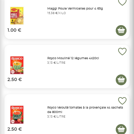
Maggi Poule Vermicelles pour 4 65g
15,38 €/KILO
1.00 €
Royco Mouliné 12 légumes 4x20cl
3,13 €/LITRE
2.50 €
Royco Velouté tomates à la provençale x4 sachets
de 800ml
3,13 €/LITRE
2.50 €