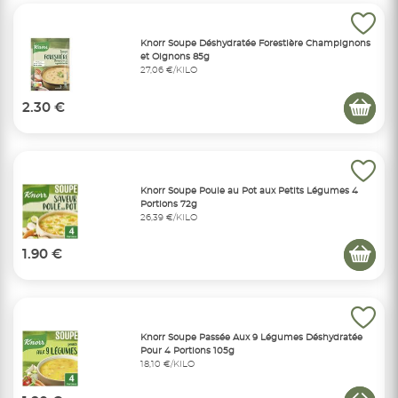
Knorr Soupe Déshydratée Forestière Champignons
et Oignons 85g
27,06 €/KILO
2.30 €
Knorr Soupe Poule au Pot aux Petits Légumes 4
Portions 72g
26,39 €/KILO
1.90 €
Knorr Soupe Passée Aux 9 Légumes Déshydratée
Pour 4 Portions 105g
18,10 €/KILO