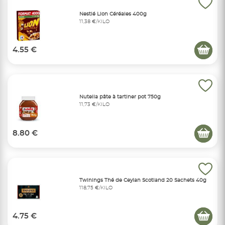
Nestlé Lion Céréales 400g
11,38 €/KILO
4.55 €
Nutella pâte à tartiner pot 750g
11,73 €/KILO
8.80 €
Twinings Thé de Ceylan Scotland 20 Sachets 40g
118,75 €/KILO
4.75 €