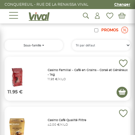
CONQUEREUIL - RUE DE LA RENAISSA VIVAL
Changer
PROMOS
Sous-famille
Casino Familial - Café en Grains - Corsé et Généreux
- 1kg
11,95 €/KILO
11.95 €
Casino Café Qualité Filtre
42,00 €/KILO