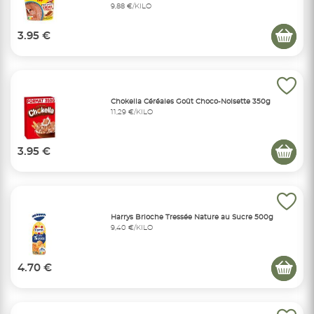
9,88 €/KILO
3.95 €
Chokella Céréales Goût Choco-Noisette 350g
11,29 €/KILO
3.95 €
Harrys Brioche Tressée Nature au Sucre 500g
9,40 €/KILO
4.70 €