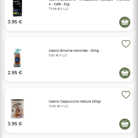
4 - Café - 52g
75,96 €/KILO
3.95 €
Casino Brioche tranchée - 500g
5,90 €/KILO
2.95 €
Casino Cappuccino Nature 250gr
15,80 €/KILO
3.95 €