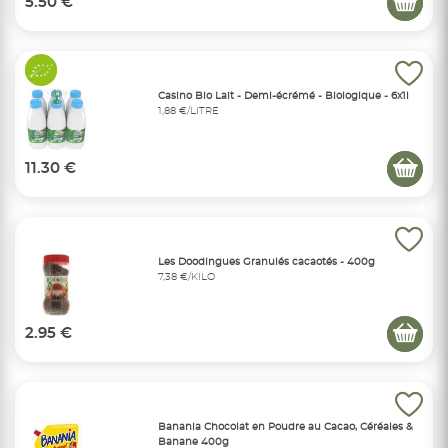
5.50 €
Casino Bio Lait - Demi-écrémé - Biologique - 6x1l
1,88 €/LITRE
11.30 €
Les Doodingues Granulés cacaotés - 400g
7,38 €/KILO
2.95 €
Banania Chocolat en Poudre au Cacao, Céréales &
Banane 400g