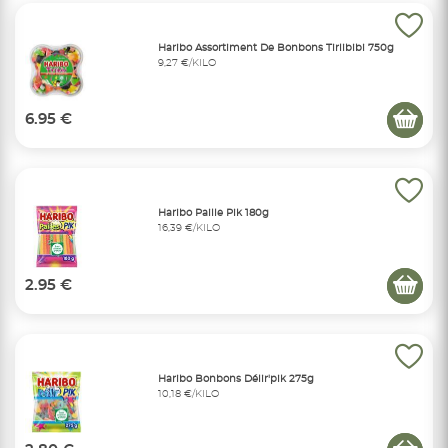
Haribo Assortiment De Bonbons Tirlibibi 750g
9,27 €/KILO
6.95 €
Haribo Paille Pik 180g
16,39 €/KILO
2.95 €
Haribo Bonbons Délir'pik 275g
10,18 €/KILO