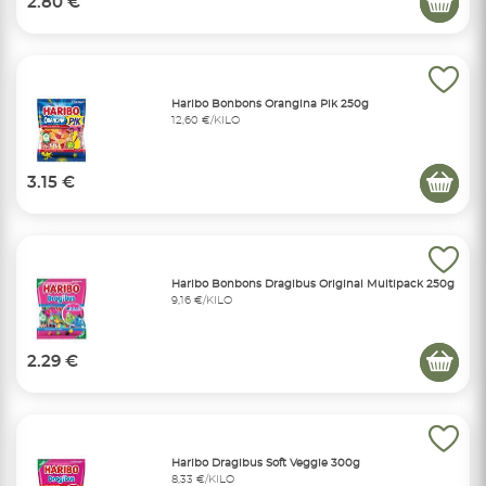
2.80 €
Haribo Bonbons Orangina Pik 250g
12,60 €/KILO
3.15 €
Haribo Bonbons Dragibus Original Multipack 250g
9,16 €/KILO
2.29 €
Haribo Dragibus Soft Veggie 300g
8,33 €/KILO