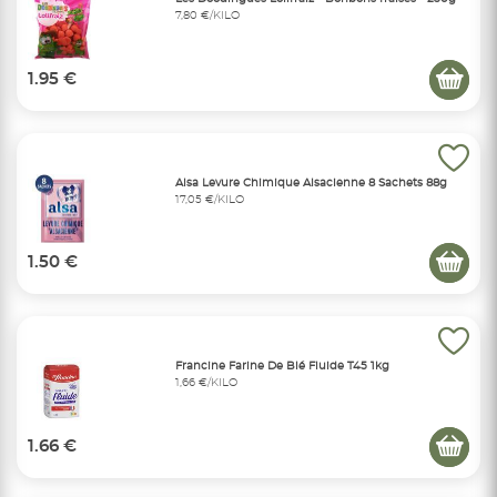
7,80 €/KILO
1.95 €
Alsa Levure Chimique Alsacienne 8 Sachets 88g
17,05 €/KILO
1.50 €
Francine Farine De Blé Fluide T45 1kg
1,66 €/KILO
1.66 €