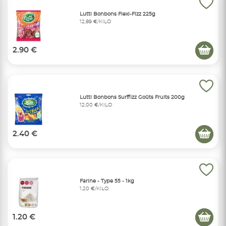
Lutti Bonbons Flexi-Fizz 225g
12,89 €/KILO
2.90 €
Lutti Bonbons Surffizz Goûts Fruits 200g
12,00 €/KILO
2.40 €
Farine - Type 55 - 1kg
1,20 €/KILO
1.20 €