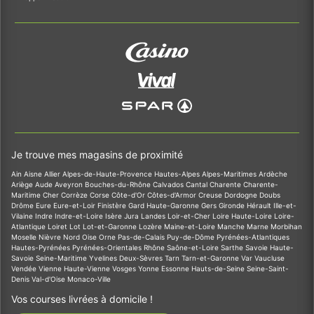
Je trouve mes magasins de proximité
Ain
Aisne
Allier
Alpes-de-Haute-Provence
Hautes-Alpes
Alpes-Maritimes
Ardèche
Ariège
Aude
Aveyron
Bouches-du-Rhône
Calvados
Cantal
Charente
Charente-
Maritime
Cher
Corrèze
Corse
Côte-d'Or
Côtes-d'Armor
Creuse
Dordogne
Doubs
Drôme
Eure
Eure-et-Loir
Finistère
Gard
Haute-Garonne
Gers
Gironde
Hérault
Ille-et-
Vilaine
Indre
Indre-et-Loire
Isère
Jura
Landes
Loir-et-Cher
Loire
Haute-Loire
Loire-
Atlantique
Loiret
Lot
Lot-et-Garonne
Lozère
Maine-et-Loire
Manche
Marne
Morbihan
Moselle
Nièvre
Nord
Oise
Orne
Pas-de-Calais
Puy-de-Dôme
Pyrénées-Atlantiques
Hautes-Pyrénées
Pyrénées-Orientales
Rhône
Saône-et-Loire
Sarthe
Savoie
Haute-
Savoie
Seine-Maritime
Yvelines
Deux-Sèvres
Tarn
Tarn-et-Garonne
Var
Vaucluse
Vendée
Vienne
Haute-Vienne
Vosges
Yonne
Essonne
Hauts-de-Seine
Seine-Saint-
Denis
Val-d'Oise
Monaco-Ville
Vos courses livrées à domicile !